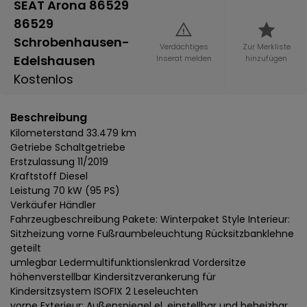
SEAT Arona 86529
86529
Schrobenhausen-
Verdächtiges
Zur Merkliste
Edelshausen
Inserat melden
hinzufügen
Kostenlos
Beschreibung
Kilometerstand 33.479 km
Getriebe Schaltgetriebe
Erstzulassung 11/2019
Kraftstoff Diesel
Leistung 70 kW (95 PS)
Verkäufer Händler
Fahrzeugbeschreibung Pakete: Winterpaket Style Interieur:
Sitzheizung vorne Fußraumbeleuchtung Rücksitzbanklehne
geteilt
umlegbar Ledermultifunktionslenkrad Vordersitze
höhenverstellbar Kindersitzverankerung für
Kindersitzsystem ISOFIX 2 Leseleuchten
vorne Exterieur: Außenspiegel el. einstellbar und beheizbar