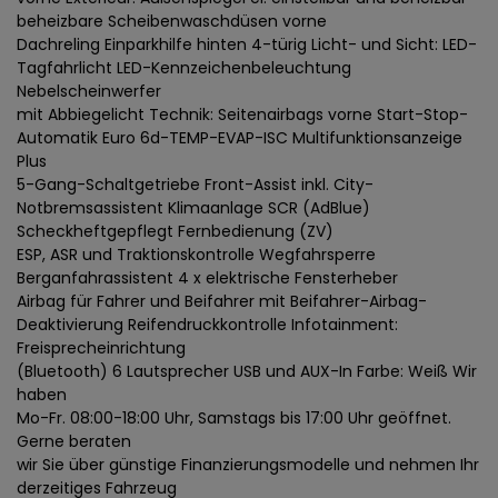
beheizbare Scheibenwaschdüsen vorne
Dachreling Einparkhilfe hinten 4-türig Licht- und Sicht: LED-
Tagfahrlicht LED-Kennzeichenbeleuchtung
Nebelscheinwerfer
mit Abbiegelicht Technik: Seitenairbags vorne Start-Stop-
Automatik Euro 6d-TEMP-EVAP-ISC Multifunktionsanzeige
Plus
5-Gang-Schaltgetriebe Front-Assist inkl. City-
Notbremsassistent Klimaanlage SCR (AdBlue)
Scheckheftgepflegt Fernbedienung (ZV)
ESP, ASR und Traktionskontrolle Wegfahrsperre
Berganfahrassistent 4 x elektrische Fensterheber
Airbag für Fahrer und Beifahrer mit Beifahrer-Airbag-
Deaktivierung Reifendruckkontrolle Infotainment:
Freisprecheinrichtung
(Bluetooth) 6 Lautsprecher USB und AUX-In Farbe: Weiß Wir
haben
Mo-Fr. 08:00-18:00 Uhr, Samstags bis 17:00 Uhr geöffnet.
Gerne beraten
wir Sie über günstige Finanzierungsmodelle und nehmen Ihr
derzeitiges Fahrzeug