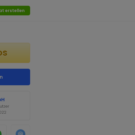
at erstellen
os
n
bH
utzer
2022