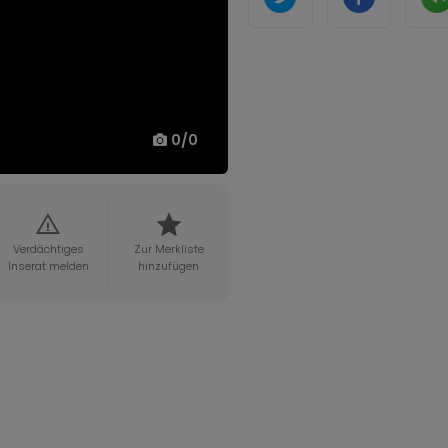
0
/
0
Verdächtiges
Zur Merkliste
Inserat melden
hinzufügen