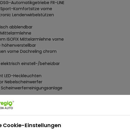
DSG-Automatikgetriebe FR-LINE
e Sport-Komfortsitze vorne
tronic Lendenwirbelstützen
isch abblendbar
 Mittelarmlehne
tem ISOFIX Mittelarmlehne vorne
 höhenverstellbar
sen vorne Dachreling chrom
elektrisch einstell-/beheizbar
cht LED-Heckleuchten
sor Nebelscheinwerfer
t" Scheinwerferreinigungsanlage
t) Seitenairbags vorne
igitales Kombiinstrument)
 AutoHold-Funtkion Komfort-
 City-Notbremsassistent
heckheftgepflegt Fernbedienung
e Cookie-Einstellungen