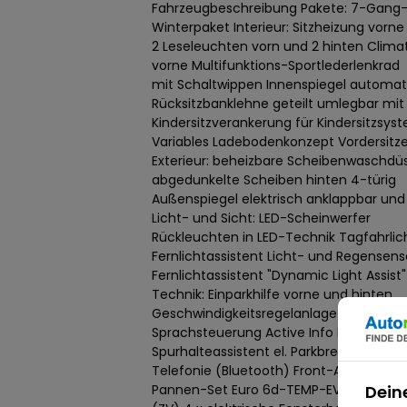
Fahrzeugbeschreibung Pakete: 7-Gang-
Winterpaket Interieur: Sitzheizung vorn
2 Leseleuchten vorn und 2 hinten Clima
vorne Multifunktions-Sportlederlenkrad
mit Schaltwippen Innenspiegel automat
Rücksitzbanklehne geteilt umlegbar mit
Kindersitzverankerung für Kindersitzsys
Variables Ladebodenkonzept Vordersitze
Exterieur: beheizbare Scheibenwaschdü
abgedunkelte Scheiben hinten 4-türig
Außenspiegel elektrisch anklappbar und 
Licht- und Sicht: LED-Scheinwerfer
Rückleuchten in LED-Technik Tagfahrli
Fernlichtassistent Licht- und Regensen
Fernlichtassistent "Dynamic Light Assis
Technik: Einparkhilfe vorne und hinten
Geschwindigkeitsregelanlage (Tempoma
Sprachsteuerung Active Info Display (d
Spurhalteassistent el. Parkbremse inkl.
Telefonie (Bluetooth) Front-Assist inkl.
Pannen-Set Euro 6d-TEMP-EVAP-ISC Sc
Dein