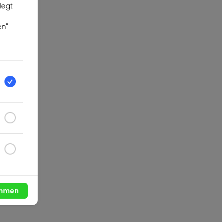
legt
en"