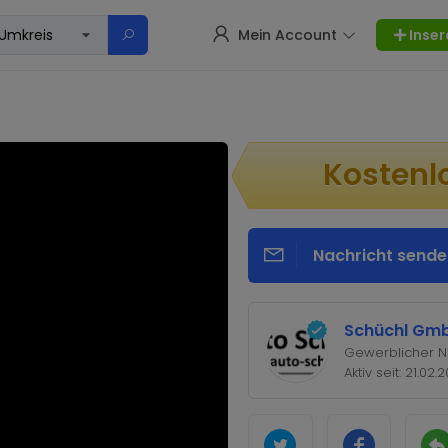
Mein Account
Inser
Kostenl
Nachricht sende
Schüchl Gm
Gewerblicher N
Aktiv seit: 21.02.