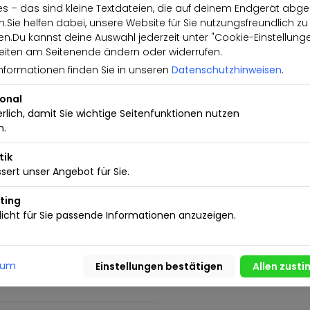
s – das sind kleine Textdateien, die auf deinem Endgerät abge
Reifendruckkontrolle
.Sie helfen dabei, unsere Website für Sie nutzungsfreundlich zu
Automatik
.Du kannst deine Auswahl jederzeit unter "Cookie-Einstellung
ver Media" mit Farbdisplay-
iten am Seitenende ändern oder widerrufen.
 DAB
nformationen finden Sie in unseren
Datenschutzhinweisen
.
nd Volkswagen Media Control 8
ional
 Mo-Fr. 08:00-18:00 Uhr,
erlich, damit Sie wichtige Seitenfunktionen nutzen
n.
r Sie über günstige
rzeitiges Fahrzeug in Zahlung.
tik
tümer,
sert unser Angebot für Sie.
ehalten. www.auto-schuechl.de
ting
icht für Sie passende Informationen anzuzeigen.
usen
sum