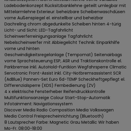
Ladebodenkonzept Rücksitzbanklehne geteilt umlegbar mit
Mittelarmlehne Exterieur: beheizbare Scheibenwaschdüsen
vorne Außenspiegel el. einstellbar und beheizbar
Dachreling chrom abgedunkelte Scheiben hinten 4-türig
Licht- und Sicht: LED-Tagfahrlicht
Scheinwerferreinigungsanlage Tagfahrlicht
Nebelscheinwerfer mit Abbiegelicht Technik: Einparkhilfe
vorne und hinten
Geschwindigkeitsregelanlage (Tempomat) Seitenairbags
vorne Sprachsteuerung ESP, ASR und Traktionskontrolle el.
Parkbremse inkl. AutoHold-Funtkion Wegfahrsperre Climatic
Servotronic Front-Assist inkl. City-Notbremsassistent SCR
(AdBlue) Pannen-Set Euro 6d-TEMP Scheckheftgepflegt el.
Differenzialsperre (XDS) Fernbedienung (ZV)
4 x elektrische Fensterheber Reifendruckkontrolle
Multifunktionsanzeige Colour Start-Stop-Automatik
Infotainment: Navigationssystem
Discover Media Radio Composition Media Volkswagen
Media Control Freisprecheinrichtung (Bluetooth)
8 Lautsprecher Farbe: Magnetic Grau Metallic Wir haben
Mo-Fr. 08:00-18:00