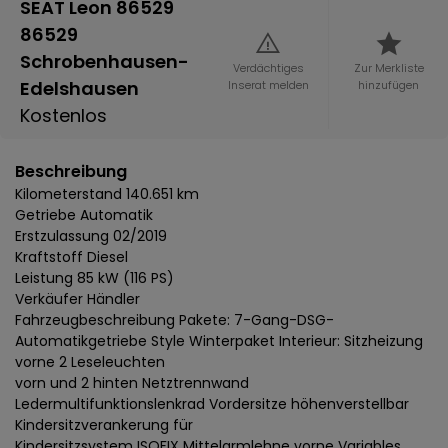
SEAT Leon 86529
86529
Schrobenhausen-
Verdächtiges
Zur Merkliste
Edelshausen
Inserat melden
hinzufügen
Kostenlos
Beschreibung
Kilometerstand 140.651 km
Getriebe Automatik
Erstzulassung 02/2019
Kraftstoff Diesel
Leistung 85 kW (116 PS)
Verkäufer Händler
Fahrzeugbeschreibung Pakete: 7-Gang-DSG-
Automatikgetriebe Style Winterpaket Interieur: Sitzheizung
vorne 2 Leseleuchten
vorn und 2 hinten Netztrennwand
Ledermultifunktionslenkrad Vordersitze höhenverstellbar
Kindersitzverankerung für
Kindersitzsystem ISOFIX Mittelarmlehne vorne Variables