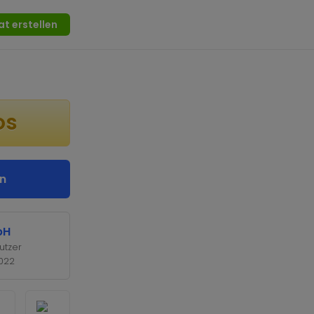
at erstellen
os
n
bH
utzer
2022