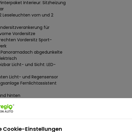
nterpaket Interieur: Sitzheizung
ar
2 Leseleuchten vorn und 2
ndersitzverankerung für
vorne Vordersitze
echten Vordersitz Sport-
werk
e Panoramadach abgedunkelte
ektrisch
izbar Licht- und Sicht: LED-
hten Licht- und Regensensor
gsanlage Fernlichtassistent
 und hinten
t) Seitenairbags
lay (digitales Kombiinstrument)
uetooth) Front-Assist inkl. City-
P-EVAP-ISC Scheckheftgepflegt
e Cookie-Einstellungen