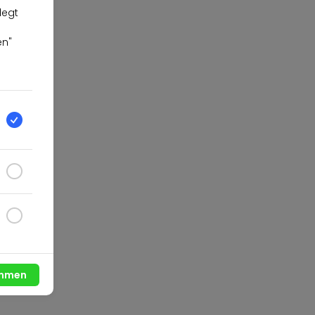
legt
en"