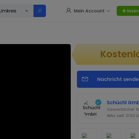
Mein Account
Inser
Kostenl
Nachricht sende
Schüchl Gm
Gewerblicher N
Aktiv seit: 21.02.