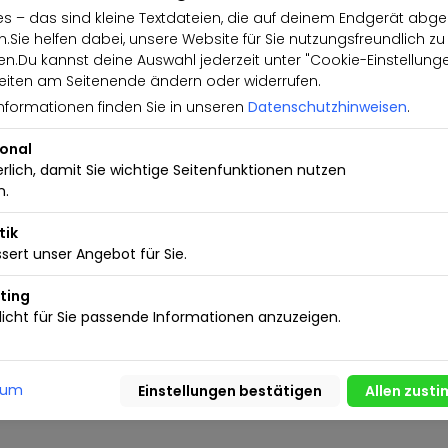
nzialsperre (XDS) Fernbedienung
s – das sind kleine Textdateien, die auf deinem Endgerät abge
.Sie helfen dabei, unsere Website für Sie nutzungsfreundlich zu
fahrsperre Start-Stop-
.Du kannst deine Auswahl jederzeit unter "Cookie-Einstellung
vigationssystem Discover
iten am Seitenende ändern oder widerrufen.
arbdisplay-Touchscreen
nformationen finden Sie in unseren
Datenschutzhinweisen
.
ion Media DAB - digitaler
ional
 Blue Metallic Wir haben Mo-Fr.
erlich, damit Sie wichtige Seitenfunktionen nutzen
 geöffnet. Gerne beraten wir
n.
 und nehmen Ihr derzeitiges
tik
erung Irrtümer, Änderungen oder
sert unser Angebot für Sie.
o-schuechl.de
ting
icht für Sie passende Informationen anzuzeigen.
sum
usen