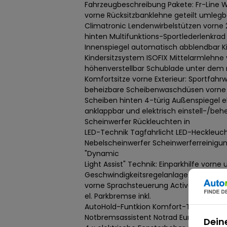
Fahrzeugbeschreibung Pakete: Fr-Line Wi
vorne Rücksitzbanklehne geteilt umlegb
Climatronic Lendenwirbelstützen vorne 
hinten Multifunktions-Sportlederlenkrad
Innenspiegel automatisch abblendbar Ki
Kindersitzsystem ISOFIX Mittelarmlehne 
höhenverstellbar Schublade unter dem r
Komfortsitze vorne Exterieur: Sportfahr
beheizbare Scheibenwaschdüsen vorn
Scheiben hinten 4-türig Außenspiegel el
anklappbar und elektrisch einstell-/behe
Scheinwerfer Rückleuchten in
LED-Technik Tagfahrlicht LED-Heckleuc
Nebelscheinwerfer Scheinwerferreinigun
"Dynamic
Light Assist" Technik: Einparkhilfe vorne
Geschwindigkeitsregelanlage (Tempoma
vorne Sprachsteuerung Active Info Disp
el. Parkbremse inkl.
AutoHold-Funtkion Komfort-Telefonie (Bl
Notbremsassistent Notrad Euro 6d-TEM
Dein