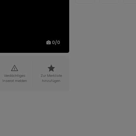
0
/
0
Verdächtiges
Zur Merkliste
Inserat melden
hinzufügen