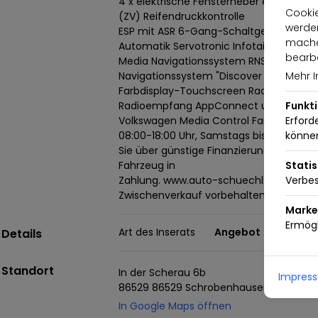
4 x elektrische Fensterheber el. Differe
Cookie
(ZV) Reifendruckkontrolle
werden
ESP mit ASR 6-Gang-Schaltgetriebe Weg
machen
Automatik Servotronic Infotainment: Na
bearbe
Media Navigationssystem RNS 315 mit F
Navigationssystem "Discover Media" mit
Mehr I
Farbdisplay-Touchscreen Radio Composit
Radioempfang AppConnect und
Funkt
Volkswagen Media Control Farbe: Mystery
Erford
08:00-18:00 Uhr, Samstags bis 17:00 Uhr
könne
Sie über günstige Finanzierungsmodelle
Fahrzeug in
Statis
Zahlung. www.auto-schuechl.de/finanzi
Verbes
Zwischenverkauf vorbehalten. www.aut
Marke
Ermögl
Art des Inserats
Angebot
Details
Standort
In der Scherau 6b
Impres
86529 86529 Schrobenhausen-Edelsha
In Google Maps öffnen