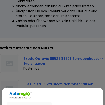
Tankstellen
Nimm jemanden mit und du wirst jeden treffen
Überprüfen Sie das Produkt vor dem Kauf gut und
stellen Sie sicher, dass der Preis stimmt
Zahlen oder überweisen Sie kein Geld, bis Sie das
Produkt gut sehen
Weitere Inserate von Nutzer
Skoda Octavia 86529 86529 Schrobenhausen-
Edelshausen
Kostenlos
SEAT Ibiza 86529 86529 Schrobenhausen-
Edelshausen
Kostenlos