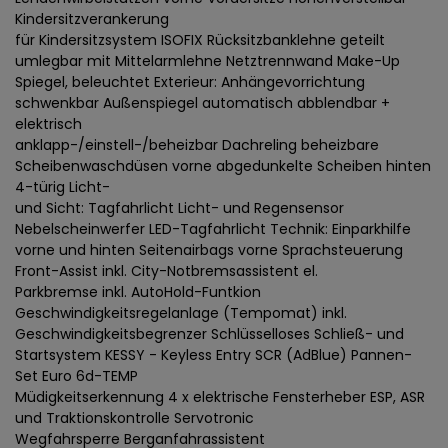
Kindersitzverankerung
für Kindersitzsystem ISOFIX Rücksitzbanklehne geteilt
umlegbar mit Mittelarmlehne Netztrennwand Make-Up
Spiegel, beleuchtet Exterieur: Anhängevorrichtung
schwenkbar Außenspiegel automatisch abblendbar +
elektrisch
anklapp-/einstell-/beheizbar Dachreling beheizbare
Scheibenwaschdüsen vorne abgedunkelte Scheiben hinten
4-türig Licht-
und Sicht: Tagfahrlicht Licht- und Regensensor
Nebelscheinwerfer LED-Tagfahrlicht Technik: Einparkhilfe
vorne und hinten Seitenairbags vorne Sprachsteuerung
Front-Assist inkl. City-Notbremsassistent el.
Parkbremse inkl. AutoHold-Funtkion
Geschwindigkeitsregelanlage (Tempomat) inkl.
Geschwindigkeitsbegrenzer Schlüsselloses Schließ- und
Startsystem KESSY - Keyless Entry SCR (AdBlue) Pannen-
Set Euro 6d-TEMP
Müdigkeitserkennung 4 x elektrische Fensterheber ESP, ASR
und Traktionskontrolle Servotronic
Wegfahrsperre Berganfahrassistent