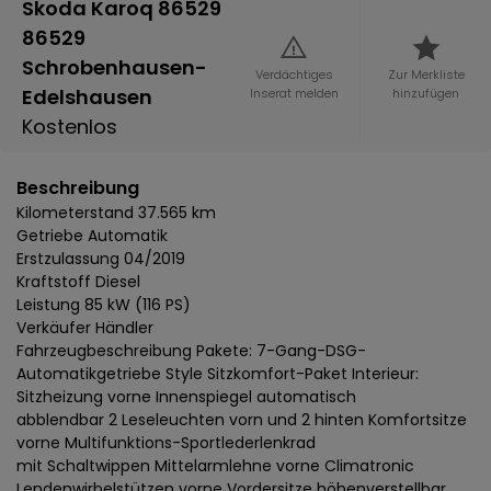
Skoda Karoq 86529
86529
Schrobenhausen-
Verdächtiges
Zur Merkliste
Edelshausen
Inserat melden
hinzufügen
Kostenlos
Beschreibung
Kilometerstand 37.565 km
Getriebe Automatik
Erstzulassung 04/2019
Kraftstoff Diesel
Leistung 85 kW (116 PS)
Verkäufer Händler
Fahrzeugbeschreibung Pakete: 7-Gang-DSG-
Automatikgetriebe Style Sitzkomfort-Paket Interieur:
Sitzheizung vorne Innenspiegel automatisch
abblendbar 2 Leseleuchten vorn und 2 hinten Komfortsitze
vorne Multifunktions-Sportlederlenkrad
mit Schaltwippen Mittelarmlehne vorne Climatronic
Lendenwirbelstützen vorne Vordersitze höhenverstellbar