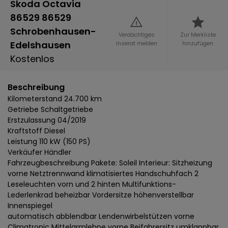
Skoda Octavia
86529 86529
Schrobenhausen-
Verdächtiges
Zur Merkliste
Edelshausen
Inserat melden
hinzufügen
Kostenlos
Beschreibung
Kilometerstand 24.700 km
Getriebe Schaltgetriebe
Erstzulassung 04/2019
Kraftstoff Diesel
Leistung 110 kW (150 PS)
Verkäufer Händler
Fahrzeugbeschreibung Pakete: Soleil Interieur: Sitzheizung
vorne Netztrennwand klimatisiertes Handschuhfach 2
Leseleuchten vorn und 2 hinten Multifunktions-
Lederlenkrad beheizbar Vordersitze höhenverstellbar
Innenspiegel
automatisch abblendbar Lendenwirbelstützen vorne
Climatronic Mittelarmlehne vorne Beifahrersitz umklappbar