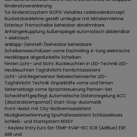
Kindersitzverankerung
für Kindersitzsystem ISOFIX Variables Ladebodenkonzept
Rücksitzbanklehne geteilt umlegbar mit Mittelarmlehne
Exterieur: Frontscheibe beheizbar abnehmbare
Anhängerkupplung Außenspiegel automatisch abblendbar
+ elektrisch
anklapp-/einstell-/beheizbar beheizbare
Scheibenwaschdüsen vorne Dachreling 4-türig elektrische
Heckklappe abgedunkelte Scheiben
hinten Licht- und Sicht: Rückleuchten in LED-Technik LED-
Heckleuchten Tagfahrlicht Fernlichtassistent
Licht- und Regensensor Nebelscheinwerfer LED-
Tagfahrlicht Technik: Einparkhilfe vorne und hinten
Seitenairbags vorne Sprachsteuerung Pannen-Set
Scheckheftgepflegt Automatische Distanzregelung ACC
(Abstandstempomat) Start-Stop-Automatik
Front-Assist mit City-Notbremsassistent
Müdigkeitserkennung Spurhalteassistent Schlüsselloses
Schließ- und Startsystem KESSY
- Keyless Entry Euro 6d-TEMP-EVAP-ISC SCR (AdBlue) ESP,
ASR und