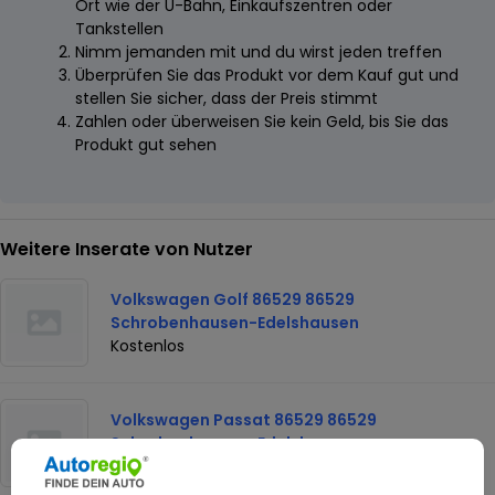
Ort wie der U-Bahn, Einkaufszentren oder
Tankstellen
Nimm jemanden mit und du wirst jeden treffen
Überprüfen Sie das Produkt vor dem Kauf gut und
stellen Sie sicher, dass der Preis stimmt
Zahlen oder überweisen Sie kein Geld, bis Sie das
Produkt gut sehen
Weitere Inserate von Nutzer
Volkswagen Golf 86529 86529
Schrobenhausen-Edelshausen
Kostenlos
Volkswagen Passat 86529 86529
Schrobenhausen-Edelshausen
Kostenlos