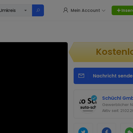
Mein Account
Inser
Kostenl
Nachricht sende
Schüchl Gm
Gewerblicher N
Aktiv seit: 21.02.