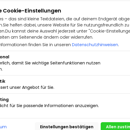
inparkhilfe vorne und
C bis 210 km/h Front-Assist mit
e Cookie-Einstellungen
s – das sind kleine Textdateien, die auf deinem Endgerät abge
empomat) el. Parkbremse inkl.
.Sie helfen dabei, unsere Website für Sie nutzungsfreundlich zu
es
.Du kannst deine Auswahl jederzeit unter "Cookie-Einstellung
nung Scheckheftgepflegt ESP
iten am Seitenende ändern oder widerrufen.
mera Reifendruckkontrolle
erre Servotronic Start-Stop-
nformationen finden Sie in unseren
Datenschutzhinweisen
.
stem Media mit Farbdisplay
uetooth) USB Typ C DAB -
ional
erlich, damit Sie wichtige Seitenfunktionen nutzen
ic Wir haben Mo-Fr. 08:00-18:00
n.
beraten wir Sie über
tik
en Ihr derzeitiges Fahrzeug in
sert unser Angebot für Sie.
ierung
 Änderungen oder
ting
o-schuechl.de
icht für Sie passende Informationen anzuzeigen.
sum