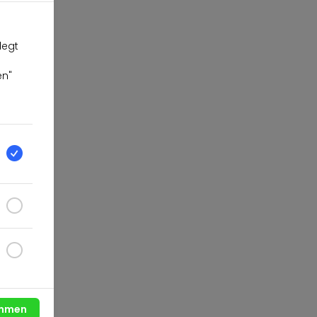
legt
en"