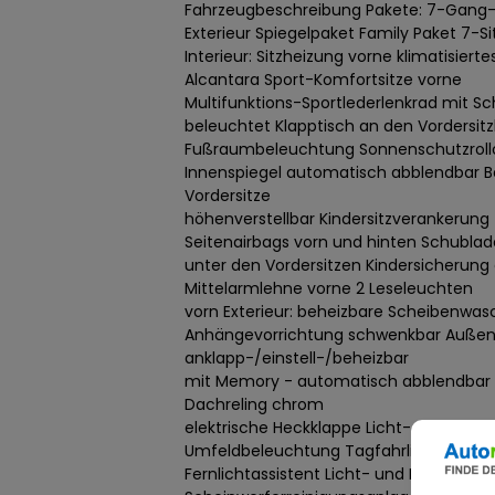
Fahrzeugbeschreibung Pakete: 7-Gang-
Exterieur Spiegelpaket Family Paket 7-S
Interieur: Sitzheizung vorne klimatisier
Alcantara Sport-Komfortsitze vorne
Multifunktions-Sportlederlenkrad mit S
beleuchtet Klapptisch an den Vordersit
Fußraumbeleuchtung Sonnenschutzrollo
Innenspiegel automatisch abblendbar B
Vordersitze
höhenverstellbar Kindersitzverankerung 
Seitenairbags vorn und hinten Schubla
unter den Vordersitzen Kindersicherung 
Mittelarmlehne vorne 2 Leseleuchten
vorn Exterieur: beheizbare Scheibenwa
Anhängevorrichtung schwenkbar Außens
anklapp-/einstell-/beheizbar
mit Memory - automatisch abblendbar 
Dachreling chrom
elektrische Heckklappe Licht- und Sich
Umfeldbeleuchtung Tagfahrlicht
Fernlichtassistent Licht- und Regense