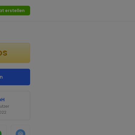
at erstellen
os
n
bH
utzer
2022