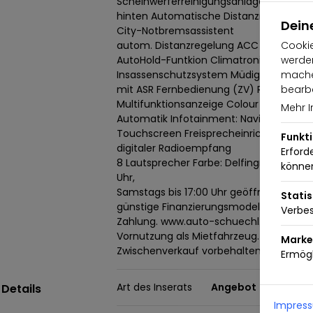
Scheinwerferreinigungsanlage Technik: E
hinten Automatische Distanzregelung AC
Dein
City-Notbremsassistent
Cookie
autom. Distanzregelung ACC (Abstandst
werden
AutoHold-Funtkion Climatronic proaktiv
machen
Insassenschutzsystem Müdigkeitserken
bearbe
mit ASR Fernbedienung (ZV) Rückfahrka
Multifunktionsanzeige Colour Wegfahrsp
Mehr I
Automatik Infotainment: Navigationssy
Touchscreen Freisprecheinrichtung (Bl
Funkt
digitaler Radioempfang
Erford
8 Lautsprecher Farbe: Delfingrau Metall
könne
Uhr,
Samstags bis 17:00 Uhr geöffnet. Gerne 
Statis
günstige Finanzierungsmodelle und nehm
Verbes
Zahlung. www.auto-schuechl.de/finanz
Vornutzung als Mietfahrzeug. Irrtümer,
Marke
Zwischenverkauf vorbehalten. www.aut
Ermögl
Art des Inserats
Angebot
Details
Impres