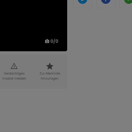
0
/
0
Verdächtiges
Zur Merkliste
Inserat melden
hinzufügen