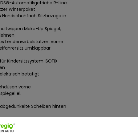
DSG-Automatikgetriebe R-Line
itzer Winterpaket
tes Handschuhfach Sitzbezüge in
chaltwippen Make-Up Spiegel,
zlehnen
s Lendenwirbelstützen vorne
eifahrersitz umklappbar
für Kindersitzsystem ISOFIX
den
elektrisch betätigt
schdüsen vorne
piegel el.
abgedunkelte Scheiben hinten
t: LED-Scheinwerfer Ambiente und
nsor LED-Kennzeichenbeleuchtung