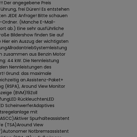
!! Der angegebene Preis
rführung, frei Düren! Es entstehen
ten JEDE Anfrage! Bitte schauen
l-Ordner. (Manche E-Mail-
t ab.) Eine sehr ausführliche
oße Bildershow finden Sie auf
Hier ein Auszug der wichtigsten
ungAllradantriebSystemleistung
ich zusammen aus Benzin Motor
ung: 44 kW. Die Nennleistung
alen Nennleistungen des
rt! Grund: das maximale
ichzeitig an.Assistenz-Paket+
ng (RSPA), Around View Monitor
zeige (BVM)19Zoll
eifungLED RückleuchtenLED
l LED ScheinwerferAdaptives
tsregelanlage mit
ASCC)Aktiver Spurhalteassistent
lfe (TSA)Around View
W)Autonomer Notbremsassistent