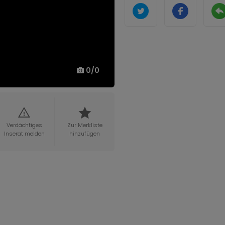
0
/
0
Verdächtiges
Zur Merkliste
Inserat melden
hinzufügen