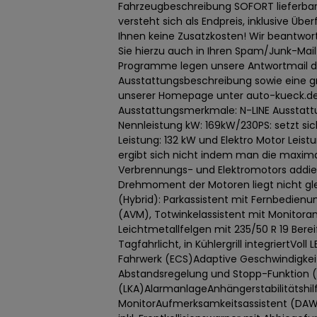
Fahrzeugbeschreibung SOFORT lieferbar
versteht sich als Endpreis, inklusive Übe
Ihnen keine Zusatzkosten! Wir beantwor
Sie hierzu auch in Ihren Spam/Junk-Mai
Programme legen unsere Antwortmail dor
Ausstattungsbeschreibung sowie eine gr
unserer Homepage unter auto-kueck.de 
Ausstattungsmerkmale: N-LINE Ausstatt
Nennleistung kW: 169kW/230PS: setzt s
Leistung: 132 kW und Elektro Motor Leist
ergibt sich nicht indem man die maxim
Verbrennungs- und Elektromotors addie
Drehmoment der Motoren liegt nicht gle
(Hybrid): Parkassistent mit Fernbedienu
(AVM), Totwinkelassistent mit Monitoran
Leichtmetallfelgen mit 235/50 R 19 Ber
Tagfahrlicht, in Kühlergrill integriertVol
Fahrwerk (ECS)Adaptive Geschwindigkei
Abstandsregelung und Stopp-Funktion (
(LKA)AlarmanlageAnhängerstabilitätshi
MonitorAufmerksamkeitsassistent (DA