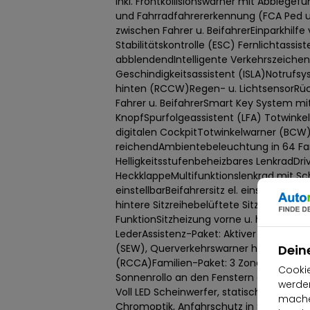
inkl. Frontkollisionswarner mit Abbiegef
und Fahrradfahrererkennung (FCA Ped u
zwischen Fahrer u. BeifahrerEinparkhilfe
Stabilitätskontrolle (ESC) Fernlichtassi
abblendendIntelligente Verkehrszeiche
Geschindigkeitsassistent (ISLA)Notrufs
hinten (RCCW)Regen- u. LichtsensorRüc
Fahrer u. BeifahrerSmart Key System mit
KnopfSpurfolgeassistent (LFA) Totwinke
digitalen CockpitTotwinkelwarner (BCW)
reichendAmbientebeleuchtung in 64 Far
Helligkeitsstufenbeheizbares LenkradDri
HeckklappeMultifunktionslenkrad mit Sch
einstellbarBeifahrersitz el. einstellbar ink
hintere Sitzreihebelüftete Sitze vorneF
FunktionSitzheizung vorne u. hinten (äuß
LederAssistenz-Paket: Aktiver Totwinkel
(SEW), Querverkehrswarner hinten mit 
Dein
(RCCA)Familien-Paket: 3 Zonen Klimaau
Cookie
Sonnenrollo an den Fenstern der hinteren
werden
Voll LED Scheinwerfer, statisches Abbiegel
machen
Chromoptik, Anfahrschutz in Silber, obere