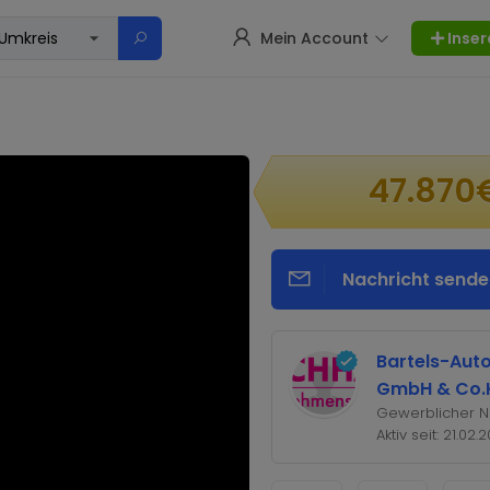
Mein Account
Inser
47.870
Nachricht sende
Bartels-Aut
GmbH & Co.
Gewerblicher N
Aktiv seit: 21.02.