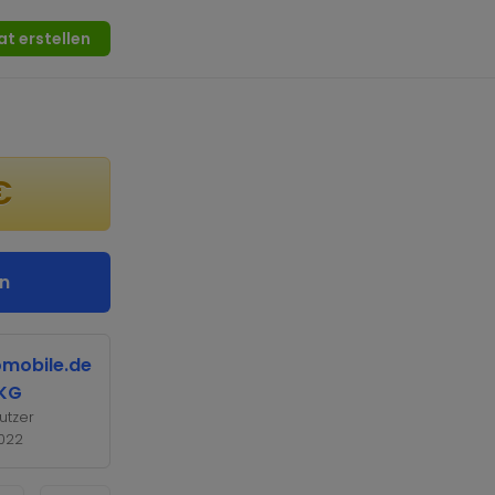
at erstellen
€
n
omobile.de
KG
utzer
2022