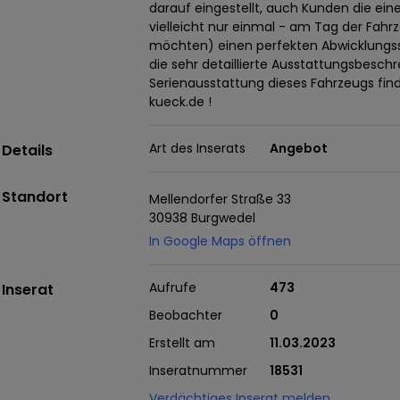
darauf eingestellt, auch Kunden die ein
vielleicht nur einmal - am Tag der Fa
möchten) einen perfekten Abwicklungss
die sehr detaillierte Ausstattungsbeschr
Serienausstattung dieses Fahrzeugs fin
kueck.de !
Art des Inserats
Angebot
Details
Standort
Mellendorfer Straße 33
30938 Burgwedel
In Google Maps öffnen
Aufrufe
473
Inserat
Beobachter
0
Erstellt am
11.03.2023
Inseratnummer
18531
Verdächtiges Inserat melden