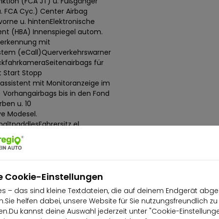
unktion (FCA JT) u. Fußgänger
. FCA Cyc.) Center Airbag
 vorne u. hintenElektronische
stent (HBA) Innenspiegel autom.
nerkennung mit
ystem (eCall)Querverkehrswarner
kfahrkameraSeitenairbags für
 Start Stopp
lassistent mit Monitoranzeige im
 Vorhangairbags bis in den Fond
ben u. 10
ve Modesel.
altpaddlesFahrersitz el.
l. Verstellmöglichkeit für Fahrer u.
ahrersitz mit Memory
ere Sitzplätze)Sitzpolsterung in
assistent (BCA), Ausstiegswarner
Notbremsfunktion
e Cookie-Einstellungen
tomatik, Insassenalarm (ROA),
s – das sind kleine Textdateien, die auf deinem Endgerät abge
 Türen LED Grilldesign Paket:
.Sie helfen dabei, unsere Website für Sie nutzungsfreundlich zu
icht, Kühlergrill in dunkler
.Du kannst deine Auswahl jederzeit unter "Cookie-Einstellung
 Fensterlinie in Satin