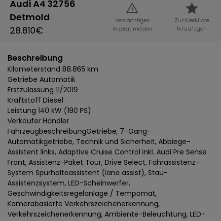
Audi A4 32756
Detmold
Verdächtiges
Zur Merkliste
28.810€
Inserat melden
hinzufügen
Beschreibung
Kilometerstand 88.865 km
Getriebe Automatik
Erstzulassung 11/2019
Kraftstoff Diesel
Leistung 140 kW (190 PS)
Verkäufer Händler
FahrzeugbeschreibungGetriebe, 7-Gang-
Automatikgetriebe, Technik und Sicherheit, Abbiege-
Assistent links, Adaptive Cruise Control inkl. Audi Pre Sense
Front, Assistenz-Paket Tour, Drive Select, Fahrassistenz-
System Spurhalteassistent (lane assist), Stau-
Assistenzsystem, LED-Scheinwerfer,
Geschwindigkeitsregelanlage / Tempomat,
Kamerabasierte Verkehrszeichenerkennung,
Verkehrszeichenerkennung, Ambiente-Beleuchtung, LED-