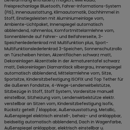
Lieferumfang enthalten) möglich, MMI Radio,
Freisprechanlage Bluetooth, Fahrer-Informations-System
(FIS), Innenausstattung, Klimaautomatik, Dachhimmel in
Stoff, Einstiegsleisten mit Aluminiumeinlage vorn,
Ambiente-Lichtpaket, Innenspiegel automatisch
abblendend, rahmenlos, Komfortmittelarmlehne vorn,
Sonnenblende auf Fahrer- und Beifahrerseite, 3-
Speichenlederlenkrad mit Multifunktion plus, Sport-
Multifunktionslederlenkrad 3-Speichen, Sonnenschutzrollo
an Türscheiben hinten, Akzentflächen schwarz matt,
Dekoreinlagen Akzentteile in der Armaturentafel schwarz
matt, Dekoreinlagen Diamantlack silbergrau, Innenspiegel
automatisch abblendend, Mittelarmlehne vorn, Sitze,
Sportsitze, Kindersitzbefestigung ISOFIX und Top Tether für
die äußeren Fondsitze, 4-Wege-Lendenwirbelstütze,
Sitzbezüge in Stoff, Stoff System, Vordersitze manuell
einstellbar, Sitzheizung vorn, Lendenwirbelstütze elektr.
verstellbar an Sitzen vorn, Kindersitzbefestigung Isofix,
Rücksitz geteilt / klappbar, Außenausstattung, Metallic,
Außenspiegel elektrisch einstell-, beheiz- und anklappbar,
beidseitig automatisch abblendend, Dach in Wagenfarbe,
Außenspiegel anklappbar, elektrisch einstellbar u.