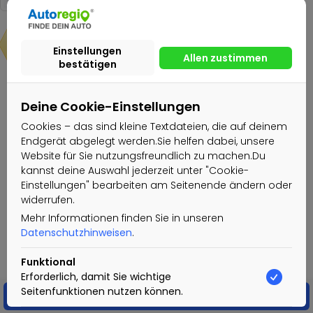
28.810€
Nachricht senden
Deine Cookie-Einstellungen
Cookies – das sind kleine Textdateien, die auf deinem
Endgerät abgelegt werden.Sie helfen dabei, unsere
Autohaus Stegelmann GmbH & Co.
Website für Sie nutzungsfreundlich zu machen.Du
KG G
kannst deine Auswahl jederzeit unter "Cookie-
Einstellungen" bearbeiten am Seitenende ändern oder
Gewerblicher Nutzer
widerrufen.
Aktiv seit: 21.02.2022
Mehr Informationen finden Sie in unseren
Datenschutzhinweisen
.
Funktional
Erforderlich, damit Sie wichtige
Seitenfunktionen nutzen können.
Nachricht