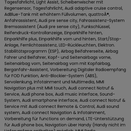
Tagesfahrlicht, Light Assist, Scheibenwischer mit
Regensensor, Tagesfahrlicht, Audi adaptive cruise control,
AdBlue-Tank mit erhöhtem Füllvolumen, quattroÂ®,
Anfahrassistent, Audi pre sense city, Fahrassistenz-System
Bremsassistent (Audi pre sense city), Funkschlüssel,
Reifendruck-Kontrollanzeige, Einparkhilfe hinten,
Einparkhilfe plus, Einparkhilfe vorn und hinten, Start/Stop-
Anlage, Fernlichtassistenz, LED-Rückleuchten, Elektron.
Stabilitätsprogramm (ESP), Airbag Beifahrerseite, Airbag
Fahrer und Beifahrer, Kopf- und Seitenairbags vorne,
Seitenairbag vorn, Seitenairbag vorn mit Kopfairbag,
Berganfahr-Assistent, Vorbereitung Digitaler Radioempfang
für FOD Funktion, Anti-Blockier-System (ABS),
Servolenkung, Infotainment und Multimedia, MMI
Navigation plus mit MMI touch, Audi connect Notruf &
Service, Audi phone box, Audi music interface, Sound-
System, Audi smartphone interface, Audi connect Notruf &
Service mit Audi connect Remote & Control, Audi sound
system, Audi connect Navigation & Infotainment,
Vorbereitung für functions on demand, LTE-Unterstützung
für Audi phone box, Navigation über Handy (Handy nicht im