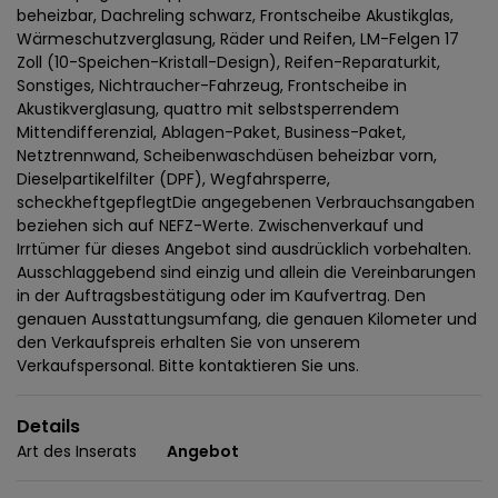
beheizbar, Dachreling schwarz, Frontscheibe Akustikglas,
Wärmeschutzverglasung, Räder und Reifen, LM-Felgen 17
Zoll (10-Speichen-Kristall-Design), Reifen-Reparaturkit,
Sonstiges, Nichtraucher-Fahrzeug, Frontscheibe in
Akustikverglasung, quattro mit selbstsperrendem
Mittendifferenzial, Ablagen-Paket, Business-Paket,
Netztrennwand, Scheibenwaschdüsen beheizbar vorn,
Dieselpartikelfilter (DPF), Wegfahrsperre,
scheckheftgepflegtDie angegebenen Verbrauchsangaben
beziehen sich auf NEFZ-Werte. Zwischenverkauf und
Irrtümer für dieses Angebot sind ausdrücklich vorbehalten.
Ausschlaggebend sind einzig und allein die Vereinbarungen
in der Auftragsbestätigung oder im Kaufvertrag. Den
genauen Ausstattungsumfang, die genauen Kilometer und
den Verkaufspreis erhalten Sie von unserem
Verkaufspersonal. Bitte kontaktieren Sie uns.
Details
Art des Inserats
Angebot