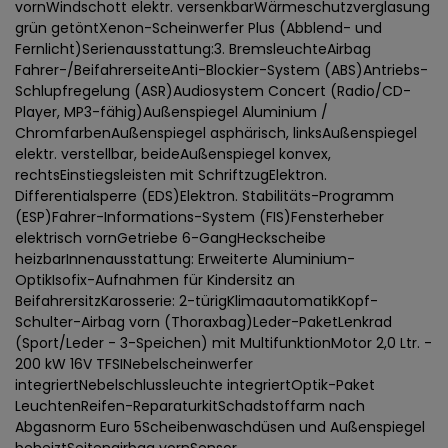
vornWindschott elektr. versenkbarWärmeschutzverglasung
grün getöntXenon-Scheinwerfer Plus (Abblend- und
Fernlicht)Serienausstattung:3. BremsleuchteAirbag
Fahrer-/BeifahrerseiteAnti-Blockier-System (ABS)Antriebs-
Schlupfregelung (ASR)Audiosystem Concert (Radio/CD-
Player, MP3-fähig)Außenspiegel Aluminium /
ChromfarbenAußenspiegel asphärisch, linksAußenspiegel
elektr. verstellbar, beideAußenspiegel konvex,
rechtsEinstiegsleisten mit SchriftzugElektron.
Differentialsperre (EDS)Elektron. Stabilitäts-Programm
(ESP)Fahrer-Informations-System (FIS)Fensterheber
elektrisch vornGetriebe 6-GangHeckscheibe
heizbarInnenausstattung: Erweiterte Aluminium-
OptikIsofix-Aufnahmen für Kindersitz an
BeifahrersitzKarosserie: 2-türigKlimaautomatikKopf-
Schulter-Airbag vorn (Thoraxbag)Leder-PaketLenkrad
(Sport/Leder - 3-Speichen) mit MultifunktionMotor 2,0 Ltr. -
200 kW 16V TFSINebelscheinwerfer
integriertNebelschlussleuchte integriertOptik-Paket
LeuchtenReifen-ReparaturkitSchadstoffarm nach
Abgasnorm Euro 5Scheibenwaschdüsen und Außenspiegel