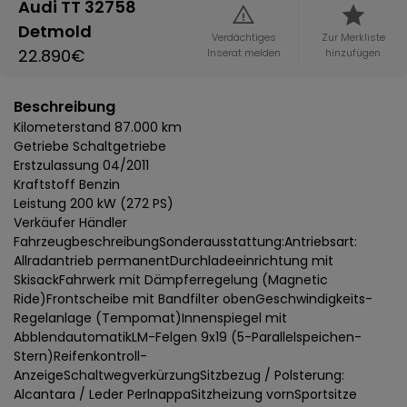
Audi TT 32758
Detmold
Verdächtiges
Zur Merkliste
22.890€
Inserat melden
hinzufügen
Beschreibung
Kilometerstand 87.000 km
Getriebe Schaltgetriebe
Erstzulassung 04/2011
Kraftstoff Benzin
Leistung 200 kW (272 PS)
Verkäufer Händler
FahrzeugbeschreibungSonderausstattung:Antriebsart:
Allradantrieb permanentDurchladeeinrichtung mit
SkisackFahrwerk mit Dämpferregelung (Magnetic
Ride)Frontscheibe mit Bandfilter obenGeschwindigkeits-
Regelanlage (Tempomat)Innenspiegel mit
AbblendautomatikLM-Felgen 9x19 (5-Parallelspeichen-
Stern)Reifenkontroll-
AnzeigeSchaltwegverkürzungSitzbezug / Polsterung:
Alcantara / Leder PerlnappaSitzheizung vornSportsitze