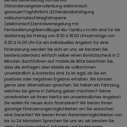
beheiztSeitenairbag vornSensor
ÖlstandanzeigeServolenkung elektronisch
gesteuertTagfahrlicht LEDVerdeckbetätigung
vollautomatischWegfahrsperre
(elektronisch)Zentralverriegelung mit
FernbedienungÜberrollbügel Alu-Optiku.v.m.Wir sind für Sie
da:Montag bis Freitag von 8.30 â 18.00 Uhrsamstags von
9.30 â 14.00 Uhr Für ein individuelles Angebot für eine
Finanzierung wenden Sie sich an uns, wir beraten Sie
bestens.oderGanz einfach selber einen Bonitätscheck in 2
Minuten durchführen auf mobile.de Bitte beachten Sie,
dass die Anfragen über Mobile.de vollkommen
unverbindlich & kostenlos sind. Es ist egal, ob Sie ein
positives oder negatives Ergebnis erhalten. Wir können
gerne über Alternativen sprechen. Sie haben ein Fahrzeug,
welches Sie gerne in Zahlung geben möchten? Gerne
unterbreiten wir Ihnen hierfür ein unverbindliches Angebot!
Sie wollen Ihr neues Auto finanzieren? Wir bieten Ihnen
günstige Finanzierungsmöglichkeiten an! Sie wünschen
eine Garantie? Wir bieten Ihnen Garantiemöglichkeiten von
bis zu 24 Monaten! Sprechen Sie uns an, wir beraten Sie
gern! Zwischenverkauf, Irrtürmer und Änderungen