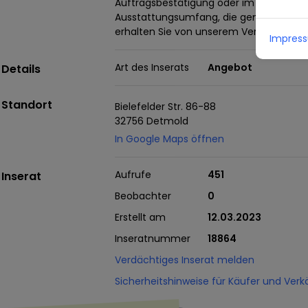
Auftragsbestätigung oder im Kaufvertr
Ausstattungsumfang, die genauen Kilom
erhalten Sie von unserem Verkaufsperson
Impres
Art des Inserats
Angebot
Details
Standort
Bielefelder Str. 86-88
32756 Detmold
In Google Maps öffnen
Aufrufe
451
Inserat
Beobachter
0
Erstellt am
12.03.2023
Inseratnummer
18864
Verdächtiges Inserat melden
Sicherheitshinweise für Käufer und Verk