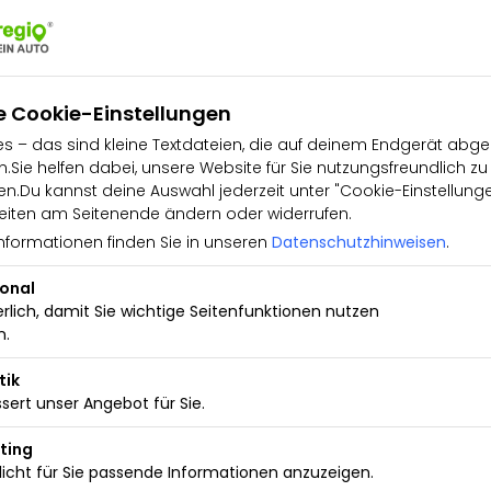
rchlademöglichkeit und
knauf in Leder, Dachhimmel in
in den Sonnenblenden,
gen Linearus, Dekor-Einlagen
portsitze, Sitzbezüge in Stoff,
e Cookie-Einstellungen
räußeren Rücksitzplätze in
s – das sind kleine Textdateien, die auf deinem Endgerät abge
n der Vordersitze und äußeren
.Sie helfen dabei, unsere Website für Sie nutzungsfreundlich zu
 Sitzheizung vorn,
.Du kannst deine Auswahl jederzeit unter "Cookie-Einstellung
ung für Vordersitze,
iten am Seitenende ändern oder widerrufen.
ch, Metallic, Kühlergrill
rfer mit Abbiegelicht,
nformationen finden Sie in unseren
Datenschutzhinweisen
.
eheizt, Frontscheibe in
d, Scheiben hinten
ional
orn, Wärmeschutzverglasung,
erlich, damit Sie wichtige Seitenfunktionen nutzen
ngapore), Reifenkontrollanzeige,
n.
her-Fahrzeug, ISOFIX-Halteösen,
schutz, Tire Mobility Pannen-
tik
gtDie angegebenen
sert unser Angebot für Sie.
NEFZ-Werte. Zwischenverkauf
sdrücklich vorbehalten.
ting
die Vereinbarungen in der
icht für Sie passende Informationen anzuzeigen.