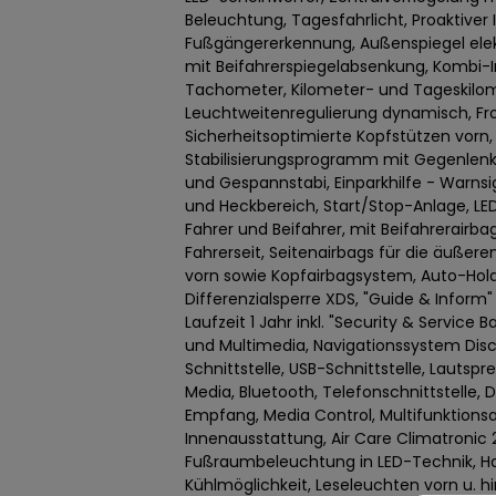
Beleuchtung, Tagesfahrlicht, Proaktiver
Fußgängererkennung, Außenspiegel elekt
mit Beifahrerspiegelabsenkung, Kombi-
Tachometer, Kilometer- und Tageskilom
Leuchtweitenregulierung dynamisch, Fron
Sicherheitsoptimierte Kopfstützen vorn,
Stabilisierungsprogramm mit Gegenlenku
und Gespannstabi, Einparkhilfe - Warnsi
und Heckbereich, Start/Stop-Anlage, LE
Fahrer und Beifahrer, mit Beifahrerairbag
Fahrerseit, Seitenairbags für die äußeren
vorn sowie Kopfairbagsystem, Auto-Hold.
Differenzialsperre XDS, "Guide & Inform" 
Laufzeit 1 Jahr inkl. "Security & Service 
und Multimedia, Navigationssystem Disc
Schnittstelle, USB-Schnittstelle, Lautsp
Media, Bluetooth, Telefonschnittstelle, 
Empfang, Media Control, Multifunktion
Innenausstattung, Air Care Climatronic
Fußraumbeleuchtung in LED-Technik, 
Kühlmöglichkeit, Leseleuchten vorn u. hi