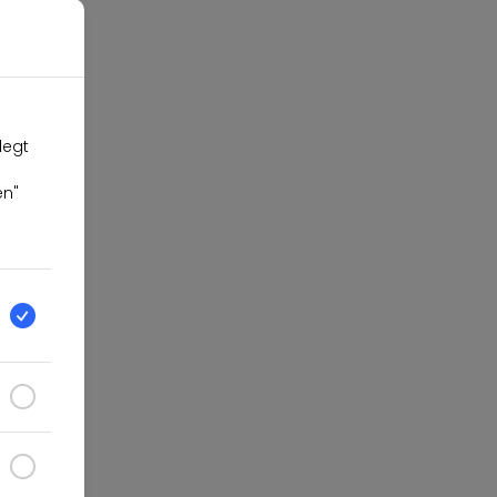
legt
en"