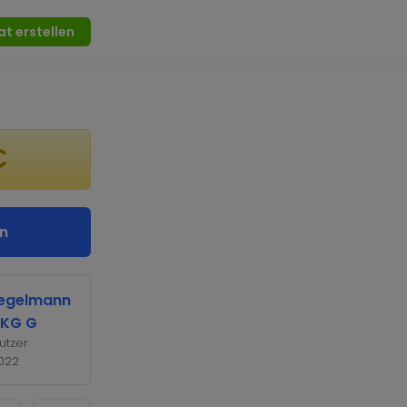
at erstellen
€
n
tegelmann
 KG G
utzer
2022