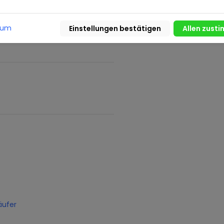
ag. Den genauen
eter und den Verkaufspreis
al. Bitte kontaktieren Sie uns.
sum
äufer