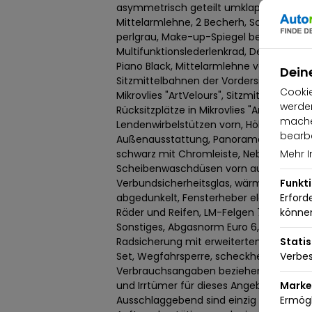
asymmetrisch geteilt umklappb, mit Du
Mittelarmlehne, 2 Becherh, Schalthebel
perlgrau, Make-up-Spiegel beleuchtet 
Multifunktionslederlenkrad, Dekor-Einla
Piano Black, Mittelarmlehne vorn, Sitze, S
Dein
Sitzmittelbahnen der Vordersitze und de
Cookie
Mikrovlies "ArtVelours", Sitzmittelbahne
werden
Rücksitzplätze in Mikrovlies "ArtVelours",
machen
Lendenwirbelstützen vorn, Höheneinstell
bearbe
Außenausstattung, Panoramadach elektris
schwarz mit Chromleiste, Nebelscheinwe
Mehr I
Scheibenwaschdüsen vorn automatisch b
Verbundsicherheitsglas, wärmedämmen
Funkt
abgedunkelt, Fensterheber elektrisch v
Erford
Räder und Reifen, LM-Felgen 7 J x 17 (Si
könne
Sonstiges, Abgasnorm Euro 6, Nichtrauc
Radsicherung mit erweitertem Diebstahl
Statis
Set, Wegfahrsperre, scheckheftgepfle
Verbes
Verbrauchsangaben beziehen sich auf 
und Irrtümer für dieses Angebot sind au
Marke
Ausschlaggebend sind einzig und allein 
Ermögl