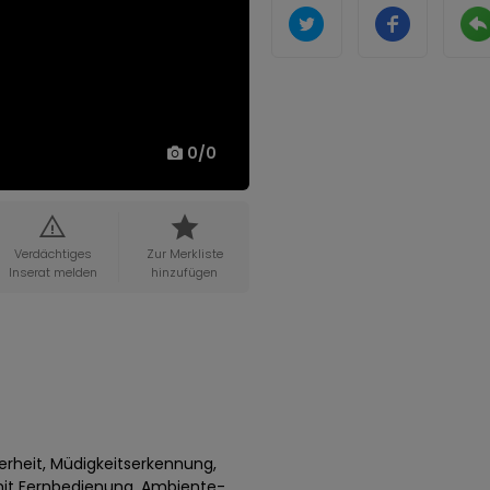
0
/
0
Verdächtiges
Zur Merkliste
Inserat melden
hinzufügen
rheit, Müdigkeitserkennung,
mit Fernbedienung, Ambiente-