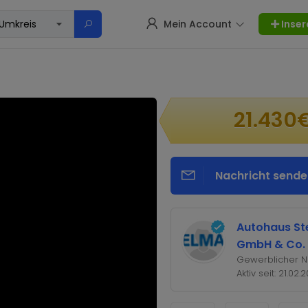
Mein Account
Inser
21.430
Nachricht sende
Autohaus S
GmbH & Co.
Gewerblicher N
Aktiv seit: 21.02.