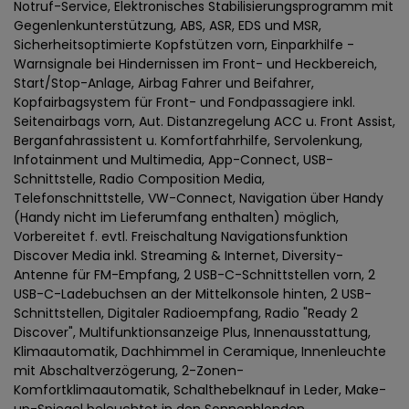
Notruf-Service, Elektronisches Stabilisierungsprogramm mit
Gegenlenkunterstützung, ABS, ASR, EDS und MSR,
Sicherheitsoptimierte Kopfstützen vorn, Einparkhilfe -
Warnsignale bei Hindernissen im Front- und Heckbereich,
Start/Stop-Anlage, Airbag Fahrer und Beifahrer,
Kopfairbagsystem für Front- und Fondpassagiere inkl.
Seitenairbags vorn, Aut. Distanzregelung ACC u. Front Assist,
Berganfahrassistent u. Komfortfahrhilfe, Servolenkung,
Infotainment und Multimedia, App-Connect, USB-
Schnittstelle, Radio Composition Media,
Telefonschnittstelle, VW-Connect, Navigation über Handy
(Handy nicht im Lieferumfang enthalten) möglich,
Vorbereitet f. evtl. Freischaltung Navigationsfunktion
Discover Media inkl. Streaming & Internet, Diversity-
Antenne für FM-Empfang, 2 USB-C-Schnittstellen vorn, 2
USB-C-Ladebuchsen an der Mittelkonsole hinten, 2 USB-
Schnittstellen, Digitaler Radioempfang, Radio "Ready 2
Discover", Multifunktionsanzeige Plus, Innenausstattung,
Klimaautomatik, Dachhimmel in Ceramique, Innenleuchte
mit Abschaltverzögerung, 2-Zonen-
Komfortklimaautomatik, Schalthebelknauf in Leder, Make-