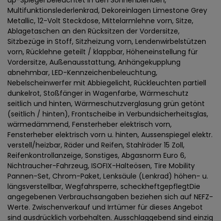
up-Spiegel beleuchtet in den Sonnenblenden,
Multifunktionslederlenkrad, Dekoreinlagen Limestone Grey
Metallic, 12-Volt Steckdose, Mittelarmlehne vorn, Sitze,
Ablagetaschen an den Rücksitzen der Vordersitze,
Sitzbezüge in Stoff, Sitzheizung vorn, Lendenwirbelstützen
vorn, Rücklehne geteilt / klappbar, Höheneinstellung für
Vordersitze, Außenausstattung, Anhängekupplung
abnehmbar, LED-Kennzeichenbeleuchtung,
Nebelscheinwerfer mit Abbiegelicht, Rückleuchten partiell
dunkelrot, Stoßfänger in Wagenfarbe, Wärmeschutz
seitlich und hinten, Wärmeschutzverglasung grün getönt
(seitlich / hinten), Frontscheibe in Verbundsicherheitsglas,
wärmedämmend, Fensterheber elektrisch vorn,
Fensterheber elektrisch vorn u. hinten, Aussenspiegel elektr.
verstell/heizbar, Räder und Reifen, Stahlräder 15 Zoll,
Reifenkontrollanzeige, Sonstiges, Abgasnorm Euro 6,
Nichtraucher-Fahrzeug, ISOFIX-Halteösen, Tire Mobility
Pannen-Set, Chrom-Paket, Lenksäule (Lenkrad) höhen- u.
längsverstellbar, Wegfahrsperre, scheckheftgepflegtDie
angegebenen Verbrauchsangaben beziehen sich auf NEFZ-
Werte. Zwischenverkauf und Irrtümer für dieses Angebot
sind ausdrücklich vorbehalten. Ausschlaggebend sind einzig