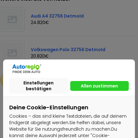
Audi A4 32756 Detmold
24.820€
Volkswagen Polo 32756 Detmold
20.820€
20.820€
Nachricht senden
Deine Cookie-Einstellungen
Cookies – das sind kleine Textdateien, die auf deinem
Endgerät abgelegt werden.Sie helfen dabei, unsere
Autohaus Stegelmann GmbH & Co.
Website für Sie nutzungsfreundlich zu machen.Du
KG G
kannst deine Auswahl jederzeit unter "Cookie-