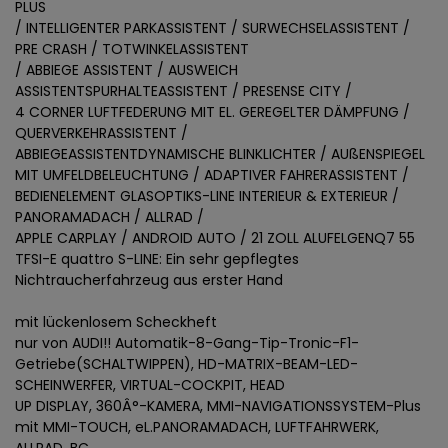
PLUS
/ INTELLIGENTER PARKASSISTENT / SURWECHSELASSISTENT /
PRE CRASH / TOTWINKELASSISTENT
/ ABBIEGE ASSISTENT / AUSWEICH
ASSISTENTSPURHALTEASSISTENT / PRESENSE CITY /
4 CORNER LUFTFEDERUNG MIT EL. GEREGELTER DÄMPFUNG /
QUERVERKEHRASSISTENT /
ABBIEGEASSISTENTDYNAMISCHE BLINKLICHTER / AUßENSPIEGEL
MIT UMFELDBELEUCHTUNG / ADAPTIVER FAHRERASSISTENT /
BEDIENELEMENT GLASOPTIKS-LINE INTERIEUR & EXTERIEUR /
PANORAMADACH / ALLRAD /
APPLE CARPLAY / ANDROID AUTO / 21 ZOLL ALUFELGENQ7 55
TFSI-E quattro S-LINE: Ein sehr gepflegtes
Nichtraucherfahrzeug aus erster Hand
mit lückenlosem Scheckheft
nur von AUDI!! Automatik-8-Gang-Tip-Tronic-F1-
Getriebe(SCHALTWIPPEN), HD-MATRIX-BEAM-LED-
SCHEINWERFER, VIRTUAL-COCKPIT, HEAD
UP DISPLAY, 360Â°-KAMERA, MMI-NAVIGATIONSSYSTEM-Plus
mit MMI-TOUCH, eL.PANORAMADACH, LUFTFAHRWERK,