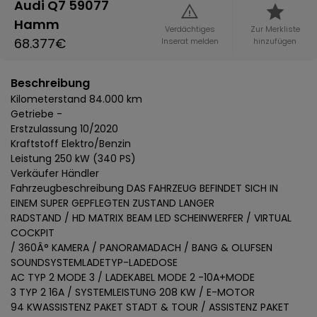
Audi Q7 59077
Hamm
Verdächtiges
Zur Merkliste
68.377€
Inserat melden
hinzufügen
Beschreibung
Kilometerstand 84.000 km
Getriebe -
Erstzulassung 10/2020
Kraftstoff Elektro/Benzin
Leistung 250 kW (340 PS)
Verkäufer Händler
Fahrzeugbeschreibung DAS FAHRZEUG BEFINDET SICH IN
EINEM SUPER GEPFLEGTEN ZUSTAND LANGER
RADSTAND / HD MATRIX BEAM LED SCHEINWERFER / VIRTUAL
COCKPIT
/ 360Â° KAMERA / PANORAMADACH / BANG & OLUFSEN
SOUNDSYSTEMLADETYP-LADEDOSE
AC TYP 2 MODE 3 / LADEKABEL MODE 2 -10A+MODE
3 TYP 2 16A / SYSTEMLEISTUNG 208 KW / E-MOTOR
94 KWASSISTENZ PAKET STADT & TOUR / ASSISTENZ PAKET