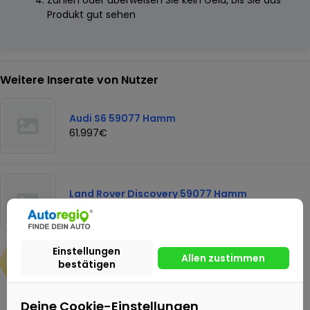
Zahlen oder überweisen Sie kein Geld, bis Sie das
Produkt gut sehen
Weitere Inserate von Nutzer
Audi S6 59077 Hamm
61.997€
Land Rover Discovery 59077 Hamm
38.997€
68.377€
Deine Cookie-Einstellungen