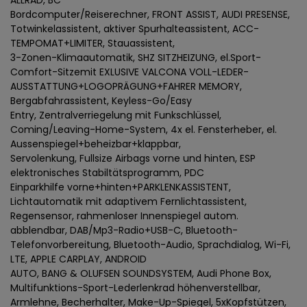
ALLRAD, BC
Bordcomputer/Reiserechner, FRONT ASSIST, AUDI PRESENSE,
Totwinkelassistent, aktiver Spurhalteassistent, ACC-
TEMPOMAT+LIMITER, Stauassistent,
3-Zonen-Klimaautomatik, SHZ SITZHEIZUNG, el.Sport-
Comfort-Sitzemit EXLUSIVE VALCONA VOLL-LEDER-
AUSSTATTUNG+LOGOPRÄGUNG+FAHRER MEMORY,
Bergabfahrassistent, Keyless-Go/Easy
Entry, Zentralverriegelung mit Funkschlüssel,
Coming/Leaving-Home-System, 4x el. Fensterheber, el.
Aussenspiegel+beheizbar+klappbar,
Servolenkung, Fullsize Airbags vorne und hinten, ESP
elektronisches Stabiltätsprogramm, PDC
Einparkhilfe vorne+hinten+PARKLENKASSISTENT,
Lichtautomatik mit adaptivem Fernlichtassistent,
Regensensor, rahmenloser Innenspiegel autom.
abblendbar, DAB/Mp3-Radio+USB-C, Bluetooth-
Telefonvorbereitung, Bluetooth-Audio, Sprachdialog, Wi-Fi,
LTE, APPLE CARPLAY, ANDROID
AUTO, BANG & OLUFSEN SOUNDSYSTEM, Audi Phone Box,
Multifunktions-Sport-Lederlenkrad höhenverstellbar,
Armlehne, Becherhalter, Make-Up-Spiegel, 5xKopfstützen,