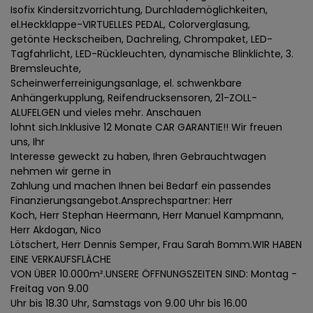
Isofix Kindersitzvorrichtung, Durchlademöglichkeiten,
el.Heckklappe-VIRTUELLES PEDAL, Colorverglasung,
getönte Heckscheiben, Dachreling, Chrompaket, LED-
Tagfahrlicht, LED-Rückleuchten, dynamische Blinklichte, 3.
Bremsleuchte,
Scheinwerferreinigungsanlage, el. schwenkbare
Anhängerkupplung, Reifendrucksensoren, 21-ZOLL-
ALUFELGEN und vieles mehr. Anschauen
lohnt sich.Inklusive 12 Monate CAR GARANTIE!! Wir freuen
uns, Ihr
Interesse geweckt zu haben, Ihren Gebrauchtwagen
nehmen wir gerne in
Zahlung und machen Ihnen bei Bedarf ein passendes
Finanzierungsangebot.Ansprechspartner: Herr
Koch, Herr Stephan Heermann, Herr Manuel Kampmann,
Herr Akdogan, Nico
Lötschert, Herr Dennis Semper, Frau Sarah Bomm.WIR HABEN
EINE VERKAUFSFLÄCHE
VON ÜBER 10.000m².UNSERE ÖFFNUNGSZEITEN SIND: Montag -
Freitag von 9.00
Uhr bis 18.30 Uhr, Samstags von 9.00 Uhr bis 16.00