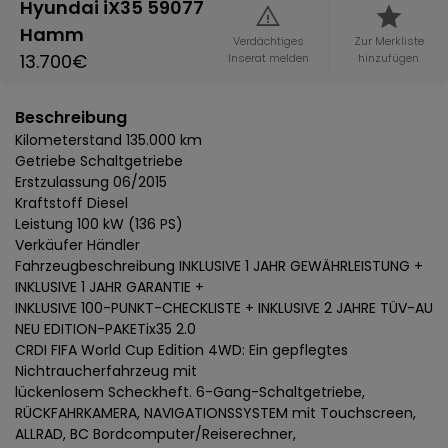
Hyundai iX35 59077
Hamm
Verdächtiges
Zur Merkliste
13.700€
Inserat melden
hinzufügen
Beschreibung
Kilometerstand 135.000 km
Getriebe Schaltgetriebe
Erstzulassung 06/2015
Kraftstoff Diesel
Leistung 100 kW (136 PS)
Verkäufer Händler
Fahrzeugbeschreibung INKLUSIVE 1 JAHR GEWÄHRLEISTUNG +
INKLUSIVE 1 JAHR GARANTIE +
INKLUSIVE 100-PUNKT-CHECKLISTE + INKLUSIVE 2 JAHRE TÜV-AU
NEU EDITION-PAKETix35 2.0
CRDI FIFA World Cup Edition 4WD: Ein gepflegtes
Nichtraucherfahrzeug mit
lückenlosem Scheckheft. 6-Gang-Schaltgetriebe,
RÜCKFAHRKAMERA, NAVIGATIONSSYSTEM mit Touchscreen,
ALLRAD, BC Bordcomputer/Reiserechner,