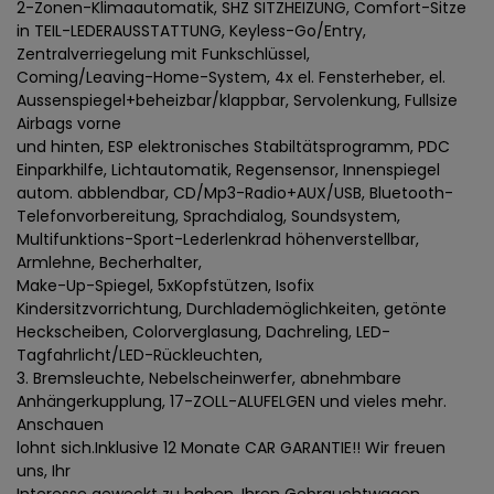
2-Zonen-Klimaautomatik, SHZ SITZHEIZUNG, Comfort-Sitze
in TEIL-LEDERAUSSTATTUNG, Keyless-Go/Entry,
Zentralverriegelung mit Funkschlüssel,
Coming/Leaving-Home-System, 4x el. Fensterheber, el.
Aussenspiegel+beheizbar/klappbar, Servolenkung, Fullsize
Airbags vorne
und hinten, ESP elektronisches Stabiltätsprogramm, PDC
Einparkhilfe, Lichtautomatik, Regensensor, Innenspiegel
autom. abblendbar, CD/Mp3-Radio+AUX/USB, Bluetooth-
Telefonvorbereitung, Sprachdialog, Soundsystem,
Multifunktions-Sport-Lederlenkrad höhenverstellbar,
Armlehne, Becherhalter,
Make-Up-Spiegel, 5xKopfstützen, Isofix
Kindersitzvorrichtung, Durchlademöglichkeiten, getönte
Heckscheiben, Colorverglasung, Dachreling, LED-
Tagfahrlicht/LED-Rückleuchten,
3. Bremsleuchte, Nebelscheinwerfer, abnehmbare
Anhängerkupplung, 17-ZOLL-ALUFELGEN und vieles mehr.
Anschauen
lohnt sich.Inklusive 12 Monate CAR GARANTIE!! Wir freuen
uns, Ihr