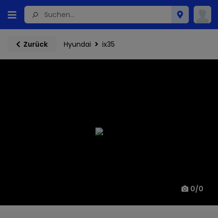
Hyundai
ix35
Zurück
0
/
0