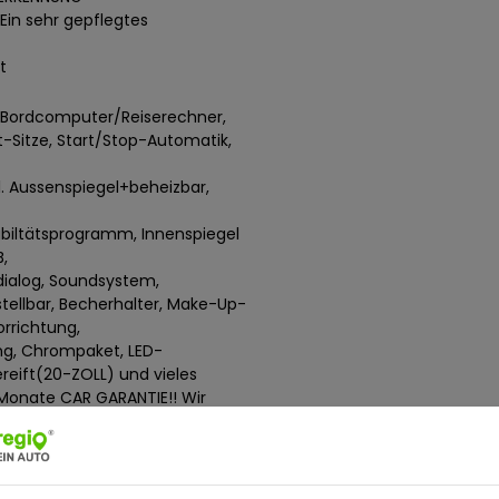
 Ein sehr gepflegtes
t
C Bordcomputer/Reiserechner,
Sitze, Start/Stop-Automatik,
el. Aussenspiegel+beheizbar,
abiltätsprogramm, Innenspiegel
,
dialog, Soundsystem,
tellbar, Becherhalter, Make-Up-
orrichtung,
ng, Chrompaket, LED-
ereift(20-ZOLL) und vieles
 Monate CAR GARANTIE!! Wir
Ihren Gebrauchtwagen nehmen wir
 Bedarf ein passendes
 Herr Koch, Herr Stephan