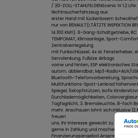
/ 20-ZOLL-STAHLFELGENScenic IV 1.2 Life:
Nichtraucherfahrzeug aus
erster Hand mit lückenlosem Scheckhef
nur von RENAULT(LTÃTZTE INSPEKTION BEI
14.100 KM!!). 6-Gang-Schaltgetriebe, B
TEMPOMAT, Klimaanlage, Sport-Comfort-
Zentralverriegelung
mit Funkschlüssel, 4x el. Fensterheber, 
Servolenkung, Fullsize Airbags
vorne und hinten, ESP elektronisches St
autom. abblendbar, Mp3-Radio+AUX/USB
Bluetooth-Telefonvorbereitung, Sprach
Multifunktions-Sport-Lenkrad höhenvers
Spiegel, 5xKopfstützen, Isofix Kindersitzv
Durchlademöglichkeiten, Colorverglasu
Tagfagrlicht, 3. Bremsleuchte, 8-fach B
mehr. Anschauen lohnt sich.Inklusive 12
freuen
uns, Ihr Interesse geweckt zu haben, 
gerne in Zahlung und machen Ihnen bei
Finanzierungsangebot.Ansprechspartner: