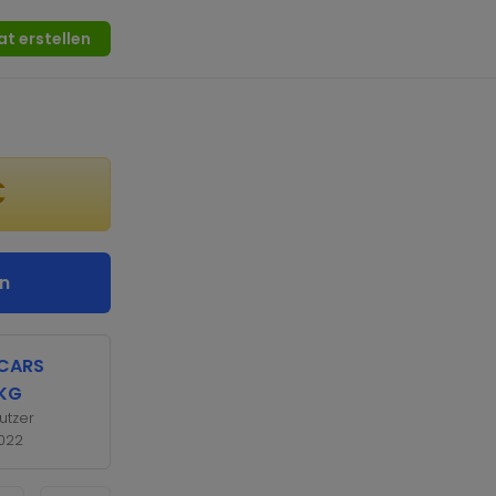
at erstellen
€
n
 CARS
KG
utzer
2022