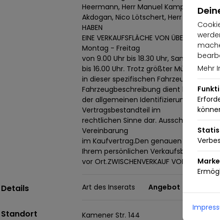
Heermann, Herr Manuel Kampmann, Her
Dein
Akdogan, Nico Lötschert, Herr Dennis S
Cookie
HABEN
werden
EINE VERKAUFSFLÄCHE VON ÜBER 10.000m²
machen
Montag - Freitag
bearbe
von 9.00 Uhr bis 18.30 Uhr, Samstags von
Mehr I
bis 16.00 Uhr. Trotz größter Mühe und Sor
in dieser spezifischen Fahrzeugbeschre
Funkt
Fahrzeugbeschreibung dient lediglich
Erford
der allgemeinen Identifizierung des Fahr
könne
Vertragsbestandteil im
rechtlichen Sinne dar. Ausschlaggebend s
Statis
Vereinbarung
Verbes
im Kaufvertrag.Den genauen Ausstattu
Ihrem persönlichen Verkaufsberater
Marke
vor Ort.ZWISCHENVERKAUF VORBEHALTEN.
Ermögl
Art des Inserats
Angebot
Details
Impres
Standort
Kamener Str. 144