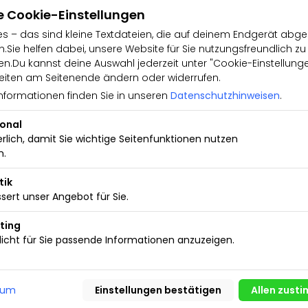
r
e Cookie-Einstellungen
emper, Frau Sarah Bomm.WIR
s – das sind kleine Textdateien, die auf deinem Endgerät abge
.Sie helfen dabei, unsere Website für Sie nutzungsfreundlich zu
.UNSERE ÖFFNUNGSZEITEN SIND:
.Du kannst deine Auswahl jederzeit unter "Cookie-Einstellung
iten am Seitenende ändern oder widerrufen.
 9.00 Uhr
nformationen finden Sie in unseren
Datenschutzhinweisen
.
gfalt, sind Fehler
ibung nicht ausgeschlossen. Die
ional
erlich, damit Sie wichtige Seitenfunktionen nutzen
zeuges und stellt keinen
n.
ind einzig und allein die
tik
sert unser Angebot für Sie.
ngsumfang erhalten Sie von
ting
icht für Sie passende Informationen anzuzeigen.
sum