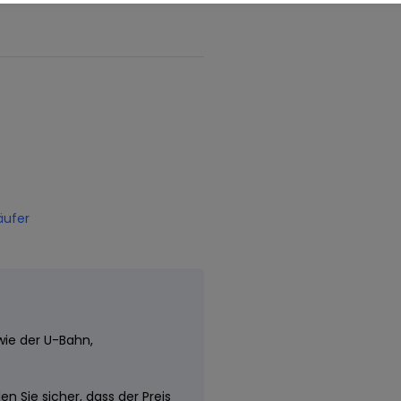
äufer
wie der U-Bahn,
n Sie sicher, dass der Preis