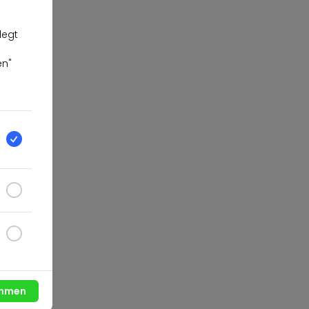
legt
en"