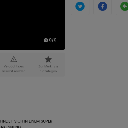
0
/
0
Verdächtiges
Zur Merkliste
Inserat melden
hinzufügen
INDET SICH IN EINEM SUPER
-ERKENNUNG