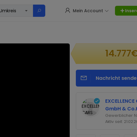
Mein Account
Inser
14.777
Nachricht sende
EXCELLENCE
GmbH & Co.
Gewerblicher N
Aktiv seit: 21.02.