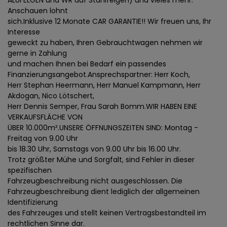
ALUFELGEN und WR auf Stahlfelgen) und vieles mehr.
Anschauen lohnt
sich.Inklusive 12 Monate CAR GARANTIE!! Wir freuen uns, Ihr
Interesse
geweckt zu haben, Ihren Gebrauchtwagen nehmen wir
gerne in Zahlung
und machen Ihnen bei Bedarf ein passendes
Finanzierungsangebot.Ansprechspartner: Herr Koch,
Herr Stephan Heermann, Herr Manuel Kampmann, Herr
Akdogan, Nico Lötschert,
Herr Dennis Semper, Frau Sarah Bomm.WIR HABEN EINE
VERKAUFSFLÄCHE VON
ÜBER 10.000m².UNSERE ÖFFNUNGSZEITEN SIND: Montag -
Freitag von 9.00 Uhr
bis 18.30 Uhr, Samstags von 9.00 Uhr bis 16.00 Uhr.
Trotz größter Mühe und Sorgfalt, sind Fehler in dieser
spezifischen
Fahrzeugbeschreibung nicht ausgeschlossen. Die
Fahrzeugbeschreibung dient lediglich der allgemeinen
Identifizierung
des Fahrzeuges und stellt keinen Vertragsbestandteil im
rechtlichen Sinne dar.