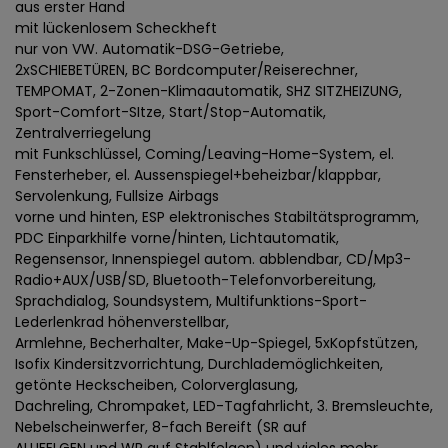
aus erster Hand
mit lückenlosem Scheckheft
nur von VW. Automatik-DSG-Getriebe,
2xSCHIEBETÜREN, BC Bordcomputer/Reiserechner,
TEMPOMAT, 2-Zonen-Klimaautomatik, SHZ SITZHEIZUNG,
Sport-Comfort-SItze, Start/Stop-Automatik,
Zentralverriegelung
mit Funkschlüssel, Coming/Leaving-Home-System, el.
Fensterheber, el. Aussenspiegel+beheizbar/klappbar,
Servolenkung, Fullsize Airbags
vorne und hinten, ESP elektronisches Stabiltätsprogramm,
PDC Einparkhilfe vorne/hinten, Lichtautomatik,
Regensensor, Innenspiegel autom. abblendbar, CD/Mp3-
Radio+AUX/USB/SD, Bluetooth-Telefonvorbereitung,
Sprachdialog, Soundsystem, Multifunktions-Sport-
Lederlenkrad höhenverstellbar,
Armlehne, Becherhalter, Make-Up-Spiegel, 5xKopfstützen,
Isofix Kindersitzvorrichtung, Durchlademöglichkeiten,
getönte Heckscheiben, Colorverglasung,
Dachreling, Chrompaket, LED-Tagfahrlicht, 3. Bremsleuchte,
Nebelscheinwerfer, 8-fach Bereift (SR auf