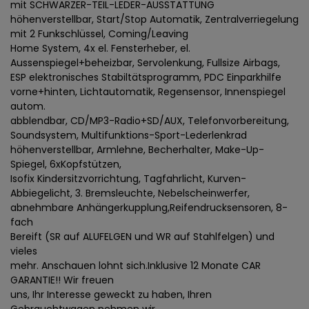
mit SCHWARZER-TEIL-LEDER-AUSSTATTUNG
höhenverstellbar, Start/Stop Automatik, Zentralverriegelung
mit 2 Funkschlüssel, Coming/Leaving
Home System, 4x el. Fensterheber, el.
Aussenspiegel+beheizbar, Servolenkung, Fullsize Airbags,
ESP elektronisches Stabiltätsprogramm, PDC Einparkhilfe
vorne+hinten, Lichtautomatik, Regensensor, Innenspiegel
autom.
abblendbar, CD/MP3-Radio+SD/AUX, Telefonvorbereitung,
Soundsystem, Multifunktions-Sport-Lederlenkrad
höhenverstellbar, Armlehne, Becherhalter, Make-Up-
Spiegel, 6xKopfstützen,
Isofix Kindersitzvorrichtung, Tagfahrlicht, Kurven-
Abbiegelicht, 3. Bremsleuchte, Nebelscheinwerfer,
abnehmbare Anhängerkupplung,Reifendrucksensoren, 8-
fach
Bereift (SR auf ALUFELGEN und WR auf Stahlfelgen) und
vieles
mehr. Anschauen lohnt sich.Inklusive 12 Monate CAR
GARANTIE!! Wir freuen
uns, Ihr Interesse geweckt zu haben, Ihren