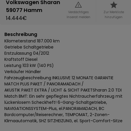
Volkswagen Sharan
59077 Hamm
Verdächtiges
Zur Merkliste
14.444€
Inserat melden
hinzufügen
Beschreibung
Kilometerstand 187.000 km
Getriebe Schaltgetriebe
Erstzulassung 04/2012
Kraftstoff Diesel
Leistung 103 kW (140 PS)
Verkäufer Händler
Fahrzeugbeschreibung INKLUSIVE 12 MONATE GARANTIE
MATCH PLUS PAKET / PANORAMADACH /
AKUSTIK PAKET EXTRA / LICHT & SICHT PAKETSharan 2.0 TDI
Match BMT: Ein sehr gepflegtes Nichtraucherfahrzeug mit
lückenlosem Scheckheft! 6-Gang-Schaltgetriebe,
NAVIGATIONSSYSTEM-Plus, el.PANORAMADACH, BC
Bordcomputer/Reiserechner, TEMPOMAT, 2-Zonen-
Klimaautomatik, SHZ SITZHEIZUNG, el. Sport-Comfort-Sitze