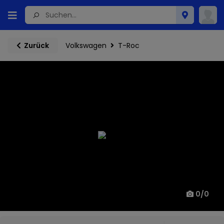
Volkswagen
T-Roc
Zurück
0
/
0