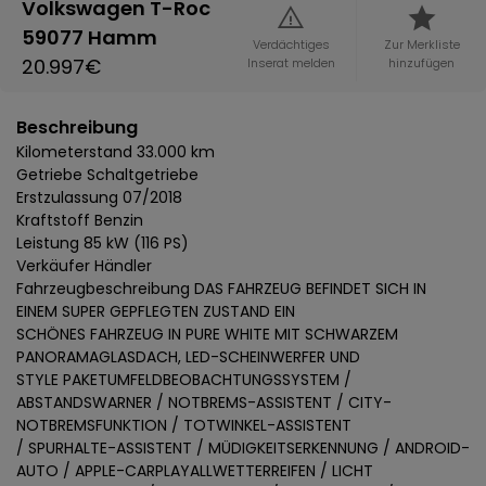
Volkswagen T-Roc
59077 Hamm
Verdächtiges
Zur Merkliste
20.997€
Inserat melden
hinzufügen
Beschreibung
Kilometerstand 33.000 km
Getriebe Schaltgetriebe
Erstzulassung 07/2018
Kraftstoff Benzin
Leistung 85 kW (116 PS)
Verkäufer Händler
Fahrzeugbeschreibung DAS FAHRZEUG BEFINDET SICH IN
EINEM SUPER GEPFLEGTEN ZUSTAND EIN
SCHÖNES FAHRZEUG IN PURE WHITE MIT SCHWARZEM
PANORAMAGLASDACH, LED-SCHEINWERFER UND
STYLE PAKETUMFELDBEOBACHTUNGSSYSTEM /
ABSTANDSWARNER / NOTBREMS-ASSISTENT / CITY-
NOTBREMSFUNKTION / TOTWINKEL-ASSISTENT
/ SPURHALTE-ASSISTENT / MÜDIGKEITSERKENNUNG / ANDROID-
AUTO / APPLE-CARPLAYALLWETTERREIFEN / LICHT