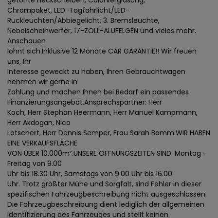
getönte Heckscheiben, Colorverglasung,
Chrompaket, LED-Tagfahrlicht/LED-
Rückleuchten/Abbiegelicht, 3. Bremsleuchte,
Nebelscheinwerfer, 17-ZOLL-ALUFELGEN und vieles mehr.
Anschauen
lohnt sich.Inklusive 12 Monate CAR GARANTIE!! Wir freuen
uns, Ihr
Interesse geweckt zu haben, Ihren Gebrauchtwagen
nehmen wir gerne in
Zahlung und machen Ihnen bei Bedarf ein passendes
Finanzierungsangebot.Ansprechspartner: Herr
Koch, Herr Stephan Heermann, Herr Manuel Kampmann,
Herr Akdogan, Nico
Lötschert, Herr Dennis Semper, Frau Sarah Bomm.WIR HABEN
EINE VERKAUFSFLÄCHE
VON ÜBER 10.000m².UNSERE ÖFFNUNGSZEITEN SIND: Montag -
Freitag von 9.00
Uhr bis 18.30 Uhr, Samstags von 9.00 Uhr bis 16.00
Uhr. Trotz größter Mühe und Sorgfalt, sind Fehler in dieser
spezifischen Fahrzeugbeschreibung nicht ausgeschlossen.
Die Fahrzeugbeschreibung dient lediglich der allgemeinen
Identifizierung des Fahrzeuges und stellt keinen