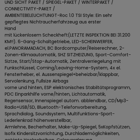
UND SICHT PAKET / SPIEGEL-PAKET / WINTERPAKET /
CONNECTIVITY-PAKET /
AMBIENTEBELEUCHTUNGT-Roc 1.0 TSI Style: Ein sehr
gepflegtes Nichtraucherfahrzeug aus erster
Hand
mit lückenlosem Scheckheft(LETZTE INSPEKTION BEI 31.200
KM!!). 6-Gang-Schaltgetriebe, LED-SCHEINWERFER,
el.PANORAMADACH, BC Bordcomputer/Reiserechner, 2-
Zonen-Klimaautomatik, SHZ SITZHEIZUNG, Sport-Comfort-
Siztze, Start/Stop-Automatik, Zentralverriegelung mit
Funkschlüssel, Coming/Leaving-Home-System, 4x el.
Fensterheber, el. Aussenspiegel+beheizbar/klappbar,
Servolenkung, Fullsize Airbags
vorne und hinten, ESP elektronisches Stabiltätsprogramm,
PDC Einparkhilfe vorne/hinten, Lichtautomatik,
Regensensor, Innenspiegel autom. abblendbar, CD/Mp3-
Radio+USB/SD, Bluetooth-Telefonvorbereitung,
Sprachdialog, Soundsystem, Multifunktions-Sport-
Lederlenkrad höhenverstellbar,
Armlehne, Becherhalter, Make-Up-Spiegel, 5xKopfstützen,
Isofix Kindersitzvorrichtung, Durchlademöglichkeiten,