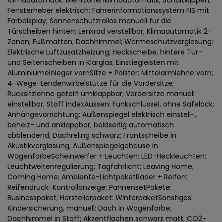
Klimaautomatik: Mehrzonenklimaautomatik; Schaltwippen;
Fensterheber elektrisch; Fahrerinformationssystem FIS mit
Farbdisplay; Sonnenschutzrollos manuell für die
Türscheiben hinten; Lenkrad verstellbar; Klimaautomatik 2-
Zonen; Fußmatten; Dachhimmel; Wärmeschutzverglasung;
Elektrische Luftzusatzheizung; Heckscheibe, hintere Tür-
und Seitenscheiben in Klarglas; Einstiegleisten mit
Aluminiumeinleger vornSitze + Polster: Mittelarmlehne vorn;
4-Wege-Lendenwirbelstütze für die Vordersitze;
Rücksitzlehne geteilt umklappbar; Vordersitze manuell
einstellbar; Stoff IndexAussen: Funkschlüssel, ohne Safelock;
Anhängevorrichtung; Außenspiegel elektrisch einstell-,
beheiz- und anklappbar, beidseitig automatisch
abblendend; Dachreling schwarz; Frontscheibe in
Akustikverglasung; Außenspiegelgehäuse in
WagenfarbeScheinwerfer + Leuchten: LED-Heckleuchten;
Leuchtweitenregulierung; Tagfahrlicht; Leaving Home;
Coming Home; Ambiente-LichtpaketRäder + Reifen:
Reifendruck-Kontrollanzeige; PannensetPakete:
Businesspaket; Herstellerpaket: WinterpaketSonstiges:
Kindersicherung, manuell; Dach in Wagenfarbe;
Dachhimmel in Stoff; Akzentflächen schwarz matt; CO2-