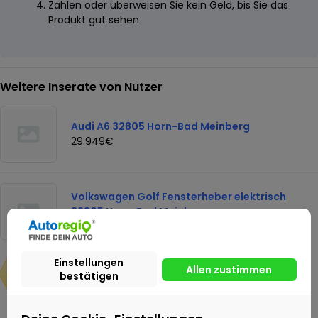
Zahlen oder überweisen Sie kein Geld, bis Sie das
Produkt gut sehen
Weitere Inserate von Nutzer
Audi A6 32805 Horn-Bad Meinberg
29.949€
Volkswagen Golf Fensterheber elektrisch
32805 Horn-Bad Meinberg
28.949€
29.939€