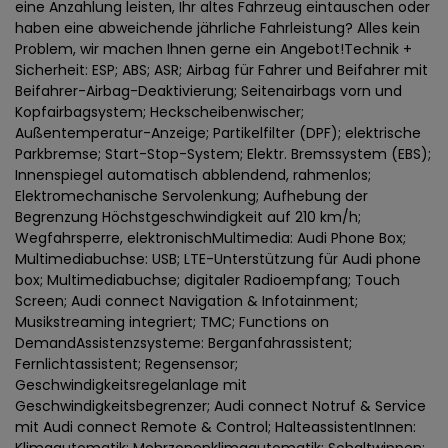
eine Anzahlung leisten, Ihr altes Fahrzeug eintauschen oder
haben eine abweichende jährliche Fahrleistung? Alles kein
Problem, wir machen Ihnen gerne ein Angebot!Technik +
Sicherheit: ESP; ABS; ASR; Airbag für Fahrer und Beifahrer mit
Beifahrer-Airbag-Deaktivierung; Seitenairbags vorn und
Kopfairbagsystem; Heckscheibenwischer;
Außentemperatur-Anzeige; Partikelfilter (DPF); elektrische
Parkbremse; Start-Stop-System; Elektr. Bremssystem (EBS);
Innenspiegel automatisch abblendend, rahmenlos;
Elektromechanische Servolenkung; Aufhebung der
Begrenzung Höchstgeschwindigkeit auf 210 km/h;
Wegfahrsperre, elektronischMultimedia: Audi Phone Box;
Multimediabuchse: USB; LTE-Unterstützung für Audi phone
box; Multimediabuchse; digitaler Radioempfang; Touch
Screen; Audi connect Navigation & Infotainment;
Musikstreaming integriert; TMC; Functions on
DemandAssistenzsysteme: Berganfahrassistent;
Fernlichtassistent; Regensensor;
Geschwindigkeitsregelanlage mit
Geschwindigkeitsbegrenzer; Audi connect Notruf & Service
mit Audi connect Remote & Control; HalteassistentInnen: