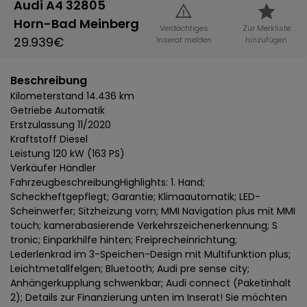
Audi A4 32805
Horn-Bad Meinberg
Verdächtiges
Zur Merkliste
29.939€
Inserat melden
hinzufügen
Beschreibung
Kilometerstand 14.436 km
Getriebe Automatik
Erstzulassung 11/2020
Kraftstoff Diesel
Leistung 120 kW (163 PS)
Verkäufer Händler
FahrzeugbeschreibungHighlights: 1. Hand;
Scheckheftgepflegt; Garantie; Klimaautomatik; LED-
Scheinwerfer; Sitzheizung vorn; MMI Navigation plus mit MMI
touch; kamerabasierende Verkehrszeichenerkennung; S
tronic; Einparkhilfe hinten; Freiprecheinrichtung;
Lederlenkrad im 3-Speichen-Design mit Multifunktion plus;
Leichtmetallfelgen; Bluetooth; Audi pre sense city;
Anhängerkupplung schwenkbar; Audi connect (Paketinhalt
2); Details zur Finanzierung unten im Inserat! Sie möchten