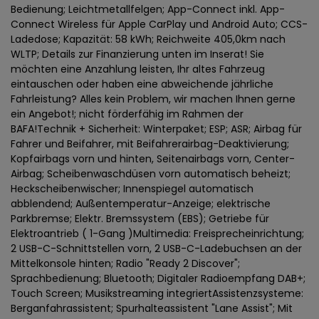
Bedienung; Leichtmetallfelgen; App-Connect inkl. App-
Connect Wireless für Apple CarPlay und Android Auto; CCS-
Ladedose; Kapazität: 58 kWh; Reichweite 405,0km nach
WLTP; Details zur Finanzierung unten im Inserat! Sie
möchten eine Anzahlung leisten, Ihr altes Fahrzeug
eintauschen oder haben eine abweichende jährliche
Fahrleistung? Alles kein Problem, wir machen Ihnen gerne
ein Angebot!; nicht förderfähig im Rahmen der
BAFA!Technik + Sicherheit: Winterpaket; ESP; ASR; Airbag für
Fahrer und Beifahrer, mit Beifahrerairbag-Deaktivierung;
Kopfairbags vorn und hinten, Seitenairbags vorn, Center-
Airbag; Scheibenwaschdüsen vorn automatisch beheizt;
Heckscheibenwischer; Innenspiegel automatisch
abblendend; Außentemperatur-Anzeige; elektrische
Parkbremse; Elektr. Bremssystem (EBS); Getriebe für
Elektroantrieb ( 1-Gang )Multimedia: Freisprecheinrichtung;
2 USB-C-Schnittstellen vorn, 2 USB-C-Ladebuchsen an der
Mittelkonsole hinten; Radio "Ready 2 Discover";
Sprachbedienung; Bluetooth; Digitaler Radioempfang DAB+;
Touch Screen; Musikstreaming integriertAssistenzsysteme:
Berganfahrassistent; Spurhalteassistent "Lane Assist"; Mit