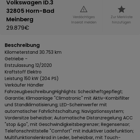
Volkswagen ID.3
32805 Horn-Bad
Verdächtiges
Zur Merkliste
Meinberg
Inserat melden
hinzufügen
29.879€
Beschreibung
Kilometerstand 30.753 km
Getriebe -
Erstzulassung 12/2020
Kraftstoff Elektro
Leistung 150 kW (204 PS)
Verkäufer Händler
FahrzeugbeschreibungHighlights: Scheckheftgepflegt;
Garantie; Klimaanlage "Climatronic" mit Aktiv-Kombifilter
und Standklimatisierung; LED-Scheinwerfer mit
automatischer Fahrlichtschaltung; Navigationssystem;
Vordersitze beheizbar; Automatische Distanzregelung ACC
"stop &go", mit Geschwindigkeitsbegrenzer; Regensensor;
Telefonschnittstelle "Comfort" mit induktiver Ladefunktion;
Multifunktionslenkrad in Leder, beheizbar, mit Touch-