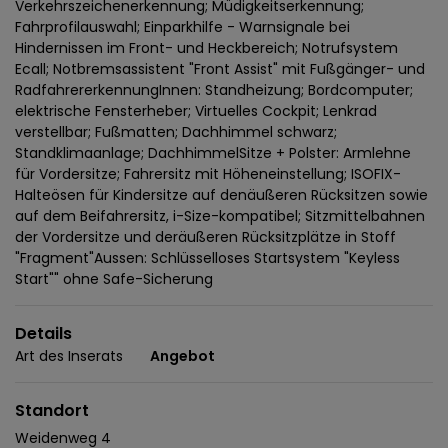
Verkehrszeichenerkennung; Müdigkeitserkennung;
Fahrprofilauswahl; Einparkhilfe - Warnsignale bei
Hindernissen im Front- und Heckbereich; Notrufsystem
Ecall; Notbremsassistent "Front Assist" mit Fußgänger- und
RadfahrererkennungInnen: Standheizung; Bordcomputer;
elektrische Fensterheber; Virtuelles Cockpit; Lenkrad
verstellbar; Fußmatten; Dachhimmel schwarz;
Standklimaanlage; DachhimmelSitze + Polster: Armlehne
für Vordersitze; Fahrersitz mit Höheneinstellung; ISOFIX-
Halteösen für Kindersitze auf denäußeren Rücksitzen sowie
auf dem Beifahrersitz, i-Size-kompatibel; Sitzmittelbahnen
der Vordersitze und deräußeren Rücksitzplätze in Stoff
"Fragment"Aussen: Schlüsselloses Startsystem "Keyless
Start"" ohne Safe-Sicherung
Details
Art des Inserats
Angebot
Standort
Weidenweg 4