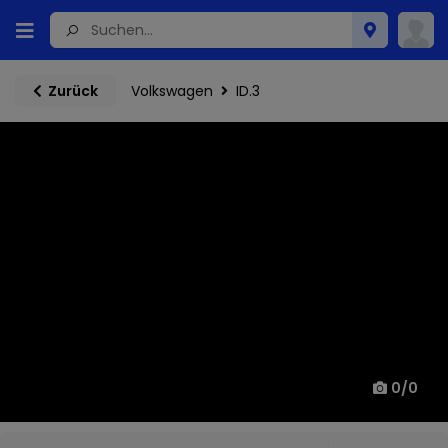
Volkswagen
ID.3
Zurück
0
/
0