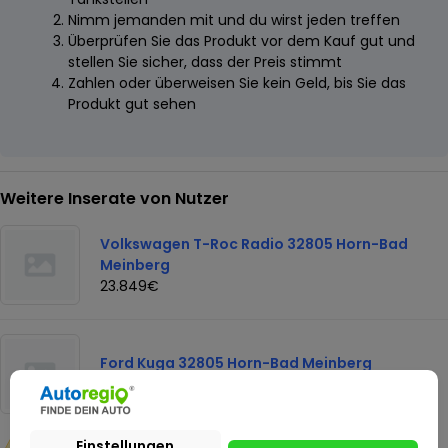
Nimm jemanden mit und du wirst jeden treffen
Überprüfen Sie das Produkt vor dem Kauf gut und
stellen Sie sicher, dass der Preis stimmt
Zahlen oder überweisen Sie kein Geld, bis Sie das
Produkt gut sehen
Weitere Inserate von Nutzer
Volkswagen T-Roc Radio 32805 Horn-Bad
Meinberg
23.849€
Ford Kuga 32805 Horn-Bad Meinberg
16.449€