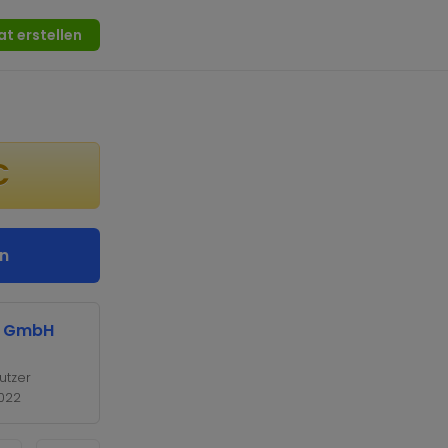
at erstellen
€
n
er GmbH
utzer
2022