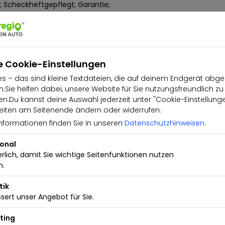
; Scheckheftgepflegt; Garantie;
t 2-Zonen-Temperaturregelung;
t automatischer
ationssystem; Vordersitze
t""
e Cookie-Einstellungen
s – das sind kleine Textdateien, die auf deinem Endgerät abge
.Sie helfen dabei, unsere Website für Sie nutzungsfreundlich zu
.Du kannst deine Auswahl jederzeit unter "Cookie-Einstellung
iten am Seitenende ändern oder widerrufen.
nformationen finden Sie in unseren
Datenschutzhinweisen
.
ional
erlich, damit Sie wichtige Seitenfunktionen nutzen
n.
tik
sert unser Angebot für Sie.
ting