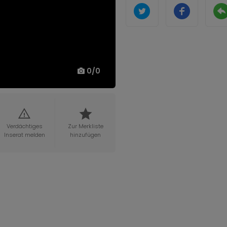
0
/
0
Verdächtiges
Zur Merkliste
Inserat melden
hinzufügen