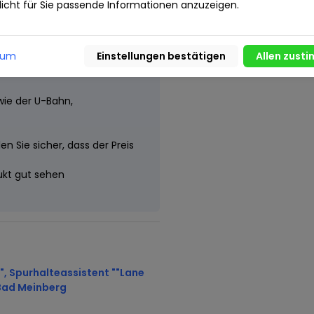
icht für Sie passende Informationen anzuzeigen.
äufer
sum
wie der U-Bahn,
n Sie sicher, dass der Preis
dukt gut sehen
", Spurhalteassistent ""Lane
-Bad Meinberg