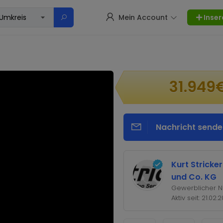
Mein Account
Inser
31.949
Nachricht sende
Kurt Strick
und Co. KG
Gewerblicher N
Aktiv seit: 21.02.