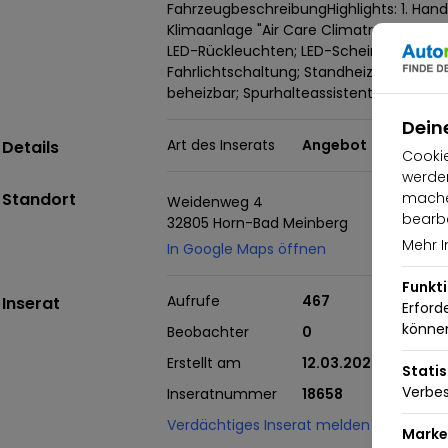
FahrzeugbeschreibungHighlights: 1. Hand
Klimaanlage "Air Care Climatronic" mi
LED-Rückleuchten; LED-Scheinwerfer mi
Fahrlichtschaltung; Standheizung; Navig
beheizbar; Spurhalteassistent "Lane Assis
Dein
Art des Inserats
Angebot
Details
Cookie
werden
machen
Standort
Weidenweg 4
bearbe
32805 Horn-Bad Meinberg
Mehr I
In Google Maps öffnen
Funkt
Aufrufe
467
Inserat
Erford
könne
Beobachter
0
Erstellt am
12.03.2023
Statis
Verbes
Inseratnummer
18658
Verdächtiges Inserat melden
Marke