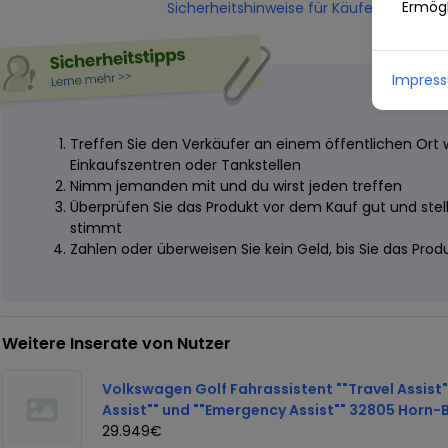
Ermögl
Sicherheitshinweise für Käufer und Verk
Impres
Treffen Sie den Verkäufer an einem öffentlichen Ort 
Einkaufszentren oder Tankstellen
Nimm jemanden mit und du wirst jeden treffen
Überprüfen Sie das Produkt vor dem Kauf gut und stelle
stimmt
Zahlen oder überweisen Sie kein Geld, bis Sie das Pro
Weitere Inserate von Nutzer
Volkswagen Golf Fahrassistent ""Travel Assist"
Assist"" und ""Emergency Assist"" 32805 Horn
29.949€