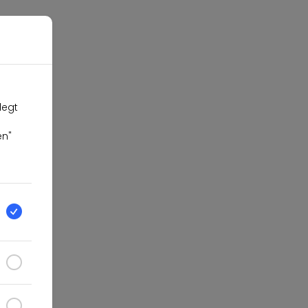
legt
en"