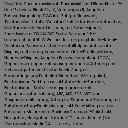
View" inkl. Parklenkassistent "Park Assist" und Einparkhilfe; R-
Line "Exterieur Black Style", Volkswagen R; Adaptive
Fahrwerksregelung DCC inkl. Fahrprofilauswahl;
Telefonschnittstelle "Comfort" mit induktiver Ladefunktion;
Multifunktionslenkrad in Leder, mit Schaltwippen;
Soundsystem "DYNAUDIO Excite Surround", 8+1
Lautsprecher, 400 W Gesamtleistung, digitaler 16-Kanal-
Verstärker, Subwoofer; Leichtmetallfelgen; Active Info
Display, mehrfarbig, verschiedene Info-Profile wählbar;
Head-up-Display; Adaptive Fahrwerksregelung (DCC);
Gepäckraumklappe mit sensorgesteuerterÖffnung und
zeitverzögerter elektrischerSchließung, mit
FernentriegelungTechnik + Sicherheit: Winterpaket;
Elektronische Parkbremse inkl. Auto-Hold-Funktion;
Elektronisches Stabilisierungsprogramm mit
Gegenlenkunterstützung, ABS, ASR, EDS, MSR und
Gespannstabilisierung; Airbag für Fahrer und Beifahrer, mit
Beifahrerairbag-Deaktivierung, inkl. Knie-Airbag auf der
FahrerseiteMultimedia: "Business Premium"-Paket inkl.
Navigation; Navigationsfunktion "Discover Media" (für
"Composition Media")Assistenzsysteme: