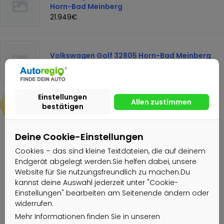
Horn-Bad Meinberg
21.949€
Volkswagen Golf 32805 Horn-Bad Meinberg
21.949€
32.449€
Deine Cookie-Einstellungen
Nachricht senden
Cookies – das sind kleine Textdateien, die auf deinem
Endgerät abgelegt werden.Sie helfen dabei, unsere
Website für Sie nutzungsfreundlich zu machen.Du
Kurt Stricker GmbH und Co. KG
kannst deine Auswahl jederzeit unter "Cookie-
Einstellungen" bearbeiten am Seitenende ändern oder
Gewerblicher Nutzer
widerrufen.
Aktiv seit: 21.02.2022
Mehr Informationen finden Sie in unseren