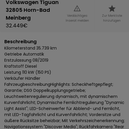
Volkswagen Tiguan
32805 Horn-Bad
Verdächtiges
Zur Merkliste
Meinberg
Inserat melden
hinzufügen
32.449€
Beschreibung
Kilometerstand 35.739 km
Getriebe Automatik
Erstzulassung 08/2019
Kraftstoff Diesel
Leistung 110 kW (150 PS)
Verkäufer Händler
FahrzeugbeschreibungHighlights: Scheckheftgepflegt;
Garantie; DSG Doppelkupplungsgetriebe;
Leuchtweitenregulierung dynamisch, mit dynamischem
Kurvenfahrlicht; Dynamische Fernlichtregulierung "Dynamic
Light Assist"; LED-Scheinwerfer für Abblend- und Fernlicht,
mit LED-Tagfahrlicht und Kurvenfahrlicht; Vordersitze und
äußere Rücksitze beheizbar; Mit Verkehrszeichenerkennung;
Navigationssystem "Discover Media"; Rückfahrkamera "Rear