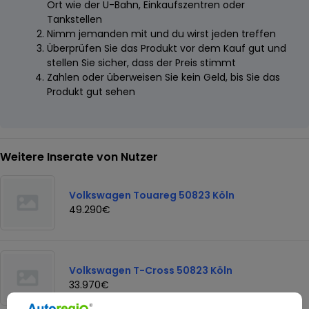
Ort wie der U-Bahn, Einkaufszentren oder
Tankstellen
Nimm jemanden mit und du wirst jeden treffen
Überprüfen Sie das Produkt vor dem Kauf gut und
stellen Sie sicher, dass der Preis stimmt
Zahlen oder überweisen Sie kein Geld, bis Sie das
Produkt gut sehen
Weitere Inserate von Nutzer
Volkswagen Touareg 50823 Köln
49.290€
Volkswagen T-Cross 50823 Köln
33.970€