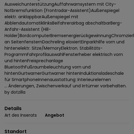
AusweichunterstützungAuffahrwarnsystem mit City-
Notbremsfunktion (Frontradar-Assistent)Außenspiegel
elektr. anklappbarAußenspiegel mit
AbblendautomatiklinksBeifahrerairbag abschaltbarBerg-
Anfahr-Assistent (Hill-
Holder)BordcomputerBremsenergierückgewinnungChromzierl
an SeitenfensternDachreling eloxiertEinparkhilfe vorn und
hintenelektr. Sitze/MemoryElektron. Stabilitäts-
ProgrammFahrprofilauswahlFensterheber elektrisch vorn
und hintenFreisprechanlage
BluetoothFußraumbeleuchtung vorn und
hintenGurtwarnerGurtwarner hintenInduktionsladeschale
für SmartphoneInnenausstattung: Interieurelemen
... Änderungen, Zwischenverkauf und Irrtümer vorbehalten.
by dotzilla
Details
Art des Inserats
Angebot
Standort