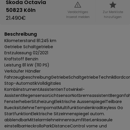
Skoda Octavia
50823 Köln
Verdächtiges
Zur Merkliste
21.490€
Inserat melden
hinzufügen
Beschreibung
Kilometerstand 81.245 km
Getriebe Schaltgetriebe
Erstzulassung 02/2021
Kraftstoff Benzin
Leistung 81 kW (110 PS)
Verkäufer Händler
FahrzeugbeschreibungGetriebeSchaltgetriebeTechnikBordcomp
Stop-AutomatikVolldigitales
KombiinstrumentAssistentenTotwinkel-
AssistentRegensensorLichtsensorNotbremsassistentBerganfahr
FensterheberSitzheizungElektrische AussenspiegelTeilbare
RuecksitzlehneTempomatMultifunktionslenkradKeyless Go
StartfunktionElektrische SitzeInnenspiegel autom.
abblendbarMittelarmlehneInnenraumfilterLenksaeule
einstellbarHeckrolloParkDistanceControl vorne und