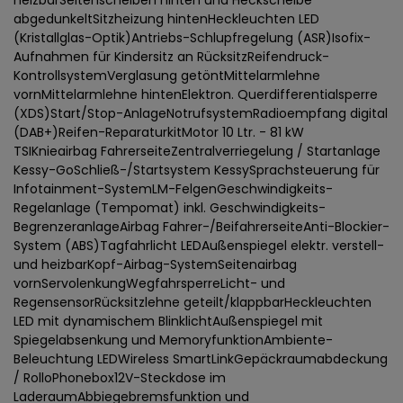
heizbarSeitenscheiben hinten und Heckscheibe
abgedunkeltSitzheizung hintenHeckleuchten LED
(Kristallglas-Optik)Antriebs-Schlupfregelung (ASR)Isofix-
Aufnahmen für Kindersitz an RücksitzReifendruck-
KontrollsystemVerglasung getöntMittelarmlehne
vornMittelarmlehne hintenElektron. Querdifferentialsperre
(XDS)Start/Stop-AnlageNotrufsystemRadioempfang digital
(DAB+)Reifen-ReparaturkitMotor 10 Ltr. - 81 kW
TSIKnieairbag FahrerseiteZentralverriegelung / Startanlage
Kessy-GoSchließ-/Startsystem KessySprachsteuerung für
Infotainment-SystemLM-FelgenGeschwindigkeits-
Regelanlage (Tempomat) inkl. Geschwindigkeits-
BegrenzeranlageAirbag Fahrer-/BeifahrerseiteAnti-Blockier-
System (ABS)Tagfahrlicht LEDAußenspiegel elektr. verstell-
und heizbarKopf-Airbag-SystemSeitenairbag
vornServolenkungWegfahrsperreLicht- und
RegensensorRücksitzlehne geteilt/klappbarHeckleuchten
LED mit dynamischem BlinklichtAußenspiegel mit
Spiegelabsenkung und MemoryfunktionAmbiente-
Beleuchtung LEDWireless SmartLinkGepäckraumabdeckung
/ RolloPhonebox12V-Steckdose im
LaderaumAbbiegebremsfunktion und