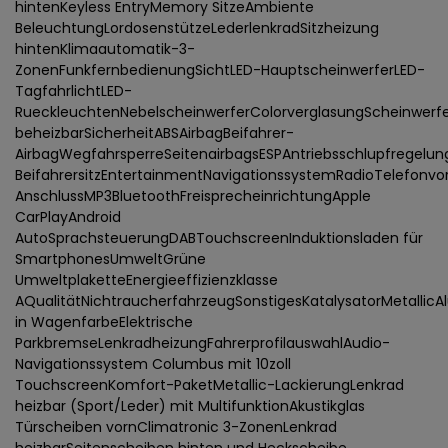
hintenKeyless EntryMemory SitzeAmbiente
BeleuchtungLordosenstützeLederlenkradSitzheizung
hintenKlimaautomatik-3-
ZonenFunkfernbedienungSichtLED-HauptscheinwerferLED-
TagfahrlichtLED-
RueckleuchtenNebelscheinwerferColorverglasungScheinwerfe
beheizbarSicherheitABSAirbagBeifahrer-
AirbagWegfahrsperreSeitenairbagsESPAntriebsschlupfregelung
BeifahrersitzEntertainmentNavigationssystemRadioTelefonvo
AnschlussMP3BluetoothFreisprecheinrichtungApple
CarPlayAndroid
AutoSprachsteuerungDABTouchscreenInduktionsladen für
SmartphonesUmweltGrüne
UmweltplaketteEnergieeffizienzklasse
AQualitätNichtraucherfahrzeugSonstigesKatalysatorMetalli
in WagenfarbeElektrische
ParkbremseLenkradheizungFahrerprofilauswahlAudio-
Navigationssystem Columbus mit 10zoll
TouchscreenKomfort-PaketMetallic-LackierungLenkrad
heizbar (Sport/Leder) mit MultifunktionAkustikglas
Türscheiben vornClimatronic 3-ZonenLenkrad