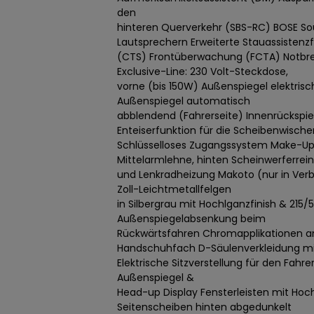
den
hinteren Querverkehr (SBS-RC) BOSE S
Lautsprechern Erweiterte Stauassistenz
(CTS) Frontüberwachung (FCTA) Notbre
Exclusive-Line: 230 Volt-Steckdose,
vorne (bis 150W) Außenspiegel elektris
Außenspiegel automatisch
abblendend (Fahrerseite) Innenrückspi
Enteiserfunktion für die Scheibenwischer
Schlüsselloses Zugangssystem Make-Up 
Mittelarmlehne, hinten Scheinwerferrei
und Lenkradheizung Makoto (nur in Verbi
Zoll-Leichtmetallfelgen
in Silbergrau mit Hochlganzfinish & 215/5
Außenspiegelabsenkung beim
Rückwärtsfahren Chromapplikationen am
Handschuhfach D-Säulenverkleidung mi
Elektrische Sitzverstellung für den Fahr
Außenspiegel &
Head-up Display Fensterleisten mit Hoc
Seitenscheiben hinten abgedunkelt