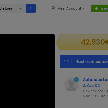
Mein Account
Inser
42.930
Nachricht sende
Autohaus L
& Co. KG
Gewerblicher N
Aktiv seit: 21.02.