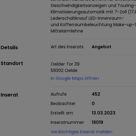
Geschwindigkeitsanzeigen und Tourin
Klimatisierungsautomatik mit 7-Zoll (1
Lederschaltknauf LED-Innenraum-
und Kofferraumbeleuchtung Make-up-Spi
Mittelarmlehne
Art des Inserats
Angebot
Details
Standort
Oelder Tor 39
59302 Oelde
In Google Maps öffnen
Aufrufe
452
Inserat
Beobachter
0
Erstellt am
13.03.2023
Inseratnummer
19019
Verdächtiges Inserat melden