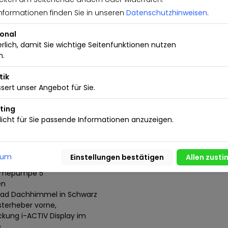
brems-Warnblinkautomatik (ESS)
rekt Warnleuchte und
nformationen finden Sie in unseren
Datenschutzhinweisen
.
te Außenspiegel in Schwarz,
ional
olorverglasung, wärmedämmend
erlich, damit Sie wichtige Seitenfunktionen nutzen
er Leuchtweitenregulierung
n.
-Blinker Fernlichtassistent (HBC)
nsor, Regensensor Einparkhilfe
tik
sert unser Angebot für Sie.
nden Hilfslinien 18-Zoll-
ting
g mit Funkfernbedienung, Auto
icht für Sie passende Informationen anzuzeigen.
ehicle Alerting System) Sound-
sum
 Länge 8m Typ 2-Ladekabel für
ärmepumpe 5
en
krad Dachhimmel in Schwarz
nsterheber vorne,
ung i-ACTIV Display im
e