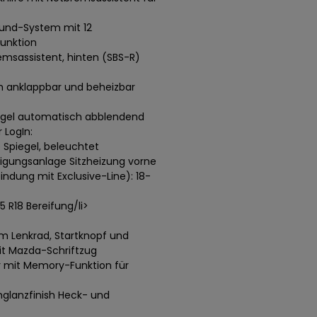
ound-System mit 12
funktion
msassistent, hinten (SBS-R)
ch anklappbar und beheizbar
egel automatisch abblendend
 LogIn:
Spiegel, beleuchtet
nigungsanlage Sitzheizung vorne
ndung mit Exclusive-Line): 18-
5 R18 Bereifung/li>
 Lenkrad, Startknopf und
t Mazda-Schriftzug
er mit Memory-Funktion für
hglanzfinish Heck- und