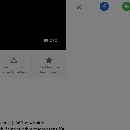
0
/
0
Verdächtiges
Zur Merkliste
Inserat melden
hinzufügen
RE-P): 360Â° Monitor
hilfe mit Notbremsassistent für