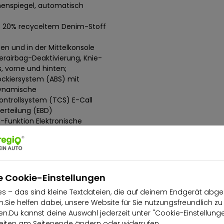
nenspiegel, automatisch
. 20% recyceltem Denim-Stoff
en und in der Mittelkonsole
rerairbag-Deaktivierung, Knie-
, vorne und hinten;
ockiersystem (ABS) mit
Dynamische
kontrollsystem (TCS) E-Call
erteilung (EBD)
-Funktion Elektronische
rol Plus (e-GVC
lage mit Stauassistenzfunktion
assistent (HLA)
r-/Radfahrererkennung und
 (DAA) Spurhalteassistent -
e Cookie-Einstellungen
purwechselassistent Plus (BSM)
s – das sind kleine Textdateien, die auf deinem Endgerät abge
nerkennung
.Sie helfen dabei, unsere Website für Sie nutzungsfreundlich zu
n äußeren Sitzen, hinten
.Du kannst deine Auswahl jederzeit unter "Cookie-Einstellung
iten am Seitenende ändern oder widerrufen.