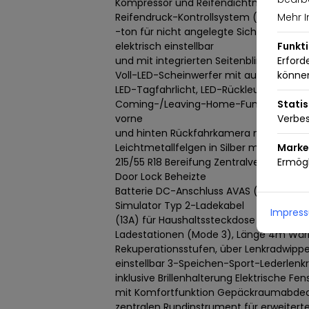
Kompressor und Reifendichtmittel Not
Reifendruck-Kontrollsystem (TPMS), di
Mehr I
-ton für nicht angelegte Sicherheitsgur
elektrisch einstellbar
Funkt
und mit integrierten Seitenblinkern C
Erford
Voll-LED-Scheinwerfer mit automatisch
könne
LED-Tagfahrlicht, LED-Rückleuchten, LED
Coming-/Leaving-Home-Funktion Lichtse
Statis
vorne
Verbes
und hinten Rückfahrkamera mit feststehe
Leichtmetallfelgen in Silber mit
Marke
215/55 R18 Bereifung Zentralverriegelun
Ermögl
Door Lock Beheizte
Batterie DC-Anschluss AVAS (Acoustic V
Simulator Typ 2-Ladekabel
Impres
(13A) für Haushaltssteckdose (Mode 2),
Ladestationen (Mode 3), Länge 4m W
Rekuperationsstufen, über Lenkradwipp
einstellbar 3-Speichen-Sport-Lederlen
inklusive Brillenhalterung Elektrische Fe
mit Komfortfunktion Gepäckraumabdeck
zentralen Rundinstrument für erweitert