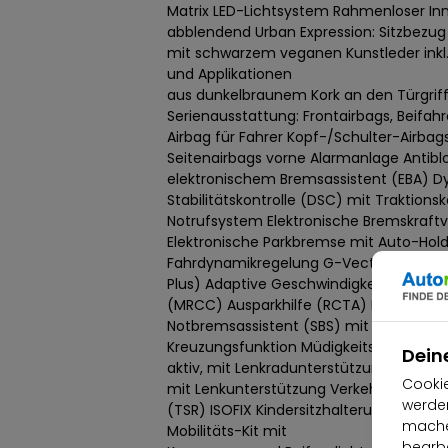
Matrix LED-Lichtsystem Rahmenloser In
abblendend Urban Expression: Sitzbezug
mit schwarzem veganen Kunstleder inkl
und Applikationen
aus dunkelbraunem Kork an den Türgriff
Serienausstattung: Frontairbags, Beifah
Airbag für Fahrer Kopf-/Schulter-Airbags
Seitenairbags vorne Alarmanlage Antibl
elektronischem Bremsassistent (EBA) 
Stabilitätskontrolle (DSC) mit Traktions
Notrufsystem Elektronische Bremskraftv
Elektronische Parkbremse mit Auto-Hold
Fahrdynamikregelung G-Vectoring Cont
Plus) Adaptive Geschwindigkeitsregelan
(MRCC) Ausparkhilfe (RCTA) Berganfahr
Notbremsassistent (SBS) mit Fußgänge
Kreuzungsfunktion Müdigkeitserkennung
Dein
aktiv, mit Lenkradunterstützung (LAS) S
Cookie
mit Lenkunterstützung Verkehrszeiche
werden
(TSR) ISOFIX Kindersitzhalterung auf de
machen
Mobilitäts-Kit mit
bearbe