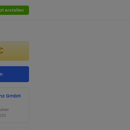
at erstellen
€
n
enz GmbH
utzer
2022