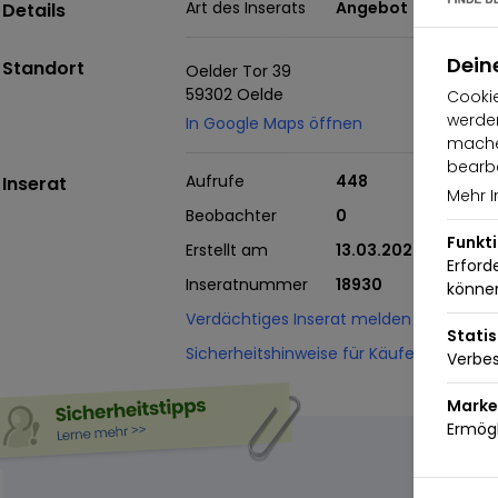
Art des Inserats
Angebot
Details
Dein
Standort
Oelder Tor 39
59302 Oelde
Cookie
werden
In Google Maps öffnen
machen
bearbe
Aufrufe
448
Inserat
Mehr I
Beobachter
0
Funkt
Erstellt am
13.03.2023
Erford
Inseratnummer
18930
könne
Verdächtiges Inserat melden
Statis
Sicherheitshinweise für Käufer und Verk
Verbes
Marke
Ermögl