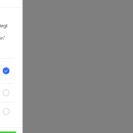
legt
en"