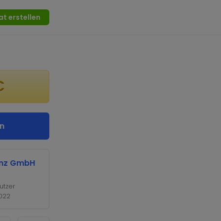
at erstellen
€
n
enz GmbH
utzer
2022