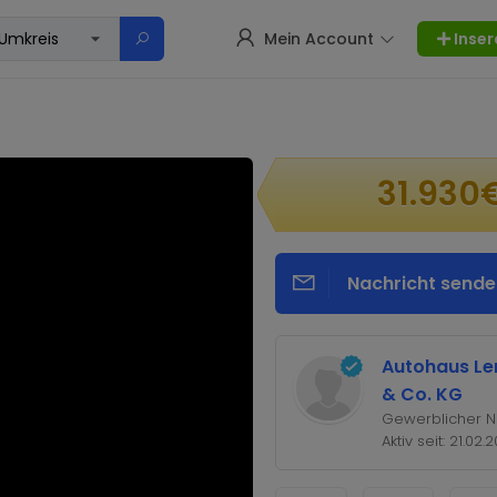
Mein Account
Inser
31.930
Nachricht sende
Autohaus L
& Co. KG
Gewerblicher N
Aktiv seit: 21.02.