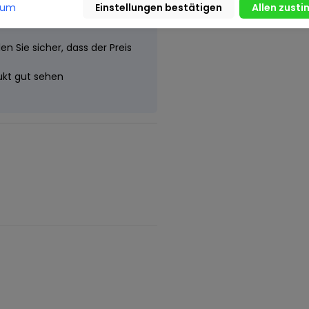
wie der U-Bahn,
sum
n Sie sicher, dass der Preis
dukt gut sehen