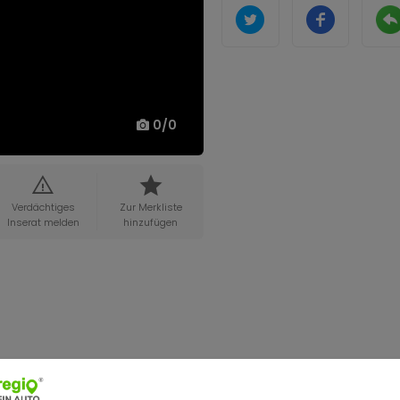
0
/
0
Verdächtiges
Zur Merkliste
Inserat melden
hinzufügen