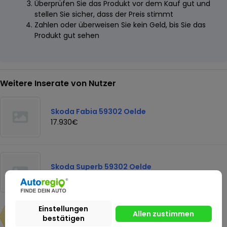
Überprüfen Sie das Produkt vor dem Kauf gut und
stellen Sie sicher, dass der Preis stimmt
Zahlen oder überweisen Sie kein Geld, bis Sie das
Produkt gut sehen
Weitere Inserate von Nutzer
Skoda Fabia 59302 Oelde
17.930€
Skoda Superb 59302 Oelde
42.920€
41.930€