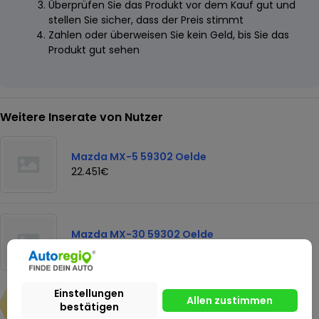
Überprüfen Sie das Produkt vor dem Kauf gut und
stellen Sie sicher, dass der Preis stimmt
Zahlen oder überweisen Sie kein Geld, bis Sie das
Produkt gut sehen
Weitere Inserate von Nutzer
Mazda MX-5 59302 Oelde
22.451€
Mazda MX-30 59302 Oelde
42.930€
38.930€