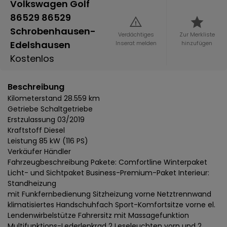
Volkswagen Golf
86529 86529
Schrobenhausen-
Verdächtiges
Zur Merkliste
Edelshausen
Inserat melden
hinzufügen
Kostenlos
Beschreibung
Kilometerstand 28.559 km
Getriebe Schaltgetriebe
Erstzulassung 03/2019
Kraftstoff Diesel
Leistung 85 kW (116 PS)
Verkäufer Händler
Fahrzeugbeschreibung Pakete: Comfortline Winterpaket
Licht- und Sichtpaket Business-Premium-Paket Interieur:
Standheizung
mit Funkfernbedienung Sitzheizung vorne Netztrennwand
klimatisiertes Handschuhfach Sport-Komfortsitze vorne el.
Lendenwirbelstütze Fahrersitz mit Massagefunktion
Multifunktions-Lederlenkrad 2 Leseleuchten vorn und 2