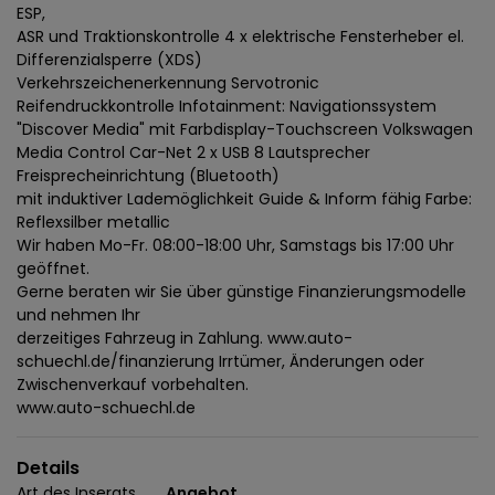
ESP,
ASR und Traktionskontrolle 4 x elektrische Fensterheber el.
Differenzialsperre (XDS)
Verkehrszeichenerkennung Servotronic
Reifendruckkontrolle Infotainment: Navigationssystem
"Discover Media" mit Farbdisplay-Touchscreen Volkswagen
Media Control Car-Net 2 x USB 8 Lautsprecher
Freisprecheinrichtung (Bluetooth)
mit induktiver Lademöglichkeit Guide & Inform fähig Farbe:
Reflexsilber metallic
Wir haben Mo-Fr. 08:00-18:00 Uhr, Samstags bis 17:00 Uhr
geöffnet.
Gerne beraten wir Sie über günstige Finanzierungsmodelle
und nehmen Ihr
derzeitiges Fahrzeug in Zahlung. www.auto-
schuechl.de/finanzierung Irrtümer, Änderungen oder
Zwischenverkauf vorbehalten.
www.auto-schuechl.de
Details
Art des Inserats
Angebot