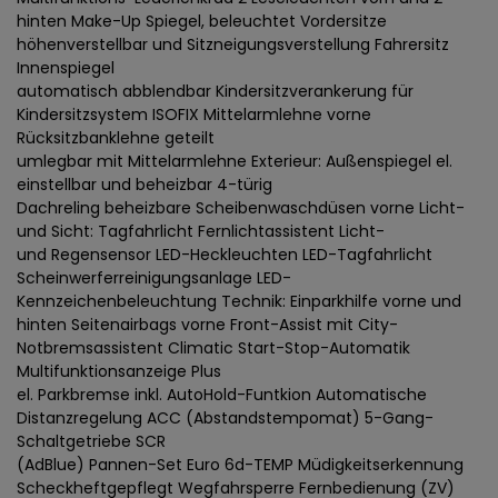
hinten Make-Up Spiegel, beleuchtet Vordersitze
höhenverstellbar und Sitzneigungsverstellung Fahrersitz
Innenspiegel
automatisch abblendbar Kindersitzverankerung für
Kindersitzsystem ISOFIX Mittelarmlehne vorne
Rücksitzbanklehne geteilt
umlegbar mit Mittelarmlehne Exterieur: Außenspiegel el.
einstellbar und beheizbar 4-türig
Dachreling beheizbare Scheibenwaschdüsen vorne Licht-
und Sicht: Tagfahrlicht Fernlichtassistent Licht-
und Regensensor LED-Heckleuchten LED-Tagfahrlicht
Scheinwerferreinigungsanlage LED-
Kennzeichenbeleuchtung Technik: Einparkhilfe vorne und
hinten Seitenairbags vorne Front-Assist mit City-
Notbremsassistent Climatic Start-Stop-Automatik
Multifunktionsanzeige Plus
el. Parkbremse inkl. AutoHold-Funtkion Automatische
Distanzregelung ACC (Abstandstempomat) 5-Gang-
Schaltgetriebe SCR
(AdBlue) Pannen-Set Euro 6d-TEMP Müdigkeitserkennung
Scheckheftgepflegt Wegfahrsperre Fernbedienung (ZV)