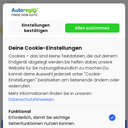
Edelshausen
Kostenlos
Kostenlos
Deine Cookie-Einstellungen
Nachricht senden
Cookies – das sind kleine Textdateien, die auf deinem
Endgerät abgelegt werden.Sie helfen dabei, unsere
Website für Sie nutzungsfreundlich zu machen.Du
Schüchl GmbH
kannst deine Auswahl jederzeit unter "Cookie-
Einstellungen" bearbeiten am Seitenende ändern oder
Gewerblicher Nutzer
widerrufen.
Aktiv seit: 21.02.2022
Mehr Informationen finden Sie in unseren
Datenschutzhinweisen
.
Funktional
Erforderlich, damit Sie wichtige
Seitenfunktionen nutzen können.
Nachricht