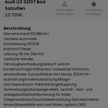
Audi Q3 32107 Bad
Salzuflen
Verdächtiges
Zur Merkliste
23.700€
Inserat melden
hinzufügen
Beschreibung
Kilometerstand 102.980 km
Getriebe Automatik
Erstzulassung 01/2016
Kraftstoff Diesel
Leistung 135 kW (184 PS)
Verkäufer Händler
FahrzeugbeschreibungVerkauft wird im
KundenauftragUnfallfrei laut VorbesitzerTechnisch
einwandfreier ZustandHU&AU bis Februar 2024TOP-
AusstattungSonderausstattung:Ablage-
und Gepäckraum-PaketAnhängerkupplung
VorbereitungAußenspiegel elektr. verstell-, heiz- und
anklappbarDiebstahlsicherung für Räder
(Felgenschlösser)Durchladeeinrichtung (Mittelarmlehne
hinten)Einparkhilfe vorn und hinten, optisch (APS