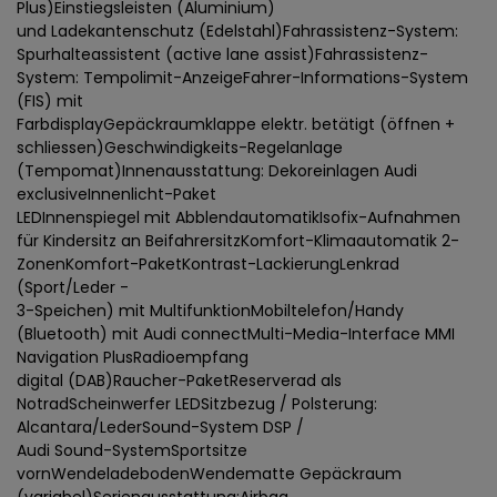
Plus)Einstiegsleisten (Aluminium)
und Ladekantenschutz (Edelstahl)Fahrassistenz-System:
Spurhalteassistent (active lane assist)Fahrassistenz-
System: Tempolimit-AnzeigeFahrer-Informations-System
(FIS) mit
FarbdisplayGepäckraumklappe elektr. betätigt (öffnen +
schliessen)Geschwindigkeits-Regelanlage
(Tempomat)Innenausstattung: Dekoreinlagen Audi
exclusiveInnenlicht-Paket
LEDInnenspiegel mit AbblendautomatikIsofix-Aufnahmen
für Kindersitz an BeifahrersitzKomfort-Klimaautomatik 2-
ZonenKomfort-PaketKontrast-LackierungLenkrad
(Sport/Leder -
3-Speichen) mit MultifunktionMobiltelefon/Handy
(Bluetooth) mit Audi connectMulti-Media-Interface MMI
Navigation PlusRadioempfang
digital (DAB)Raucher-PaketReserverad als
NotradScheinwerfer LEDSitzbezug / Polsterung:
Alcantara/LederSound-System DSP /
Audi Sound-SystemSportsitze
vornWendeladebodenWendematte Gepäckraum