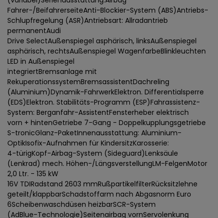
(variabel)Serienausstattung:Airbag
Fahrer-/BeifahrerseiteAnti-Blockier-System (ABS)Antriebs-
Schlupfregelung (ASR)Antriebsart: Allradantrieb
permanentAudi
Drive SelectAußenspiegel asphärisch, linksAußenspiegel
asphärisch, rechtsAußenspiegel WagenfarbeBlinkleuchten
LED in Außenspiegel
integriertBremsanlage mit
RekuperationssystemBremsassistentDachreling
(Aluminium)Dynamik-FahrwerkElektron. Differentialsperre
(EDS)Elektron. Stabilitäts-Programm (ESP)Fahrassistenz-
System: Berganfahr-AssistentFensterheber elektrisch
vorn + hintenGetriebe 7-Gang - Doppelkupplungsgetriebe
S-tronicGlanz-PaketInnenausstattung: Aluminium-
OptikIsofix-Aufnahmen für KindersitzKarosserie:
4-türigKopf-Airbag-System (Sideguard)Lenksäule
(Lenkrad) mech. Höhen-/LängsverstellungLM-FelgenMotor
2,0 Ltr. - 135 kW
16V TDIRadstand 2603 mmRußpartikelfilterRücksitzlehne
geteilt/klappbarSchadstoffarm nach Abgasnorm Euro
6Scheibenwaschdüsen heizbarSCR-System
(AdBlue-Technologie)Seitenairbag vornServolenkung