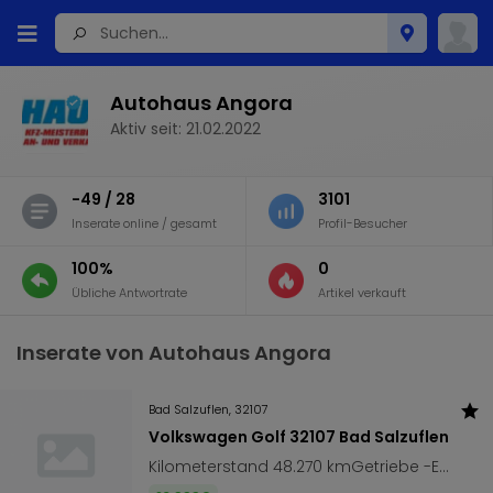
Autohaus Angora
Aktiv seit: 21.02.2022
-49 / 28
3101
Inserate online / gesamt
Profil-Besucher
100%
0
Übliche Antwortrate
Artikel verkauft
Inserate von Autohaus Angora
Bad Salzuflen, 32107
Volkswagen Golf 32107 Bad Salzuflen
Kilometerstand 48.270 kmGetriebe -Erstzulassung 03/2020Kraftstoff ElektroLeistung 100 kW (136 PS)Verkäufer HändlerFahrzeugbeschreibungTechnisch einwandfreier ZustandFahrzeug aus erster HandHU NEUScheckheftgepflegt (Service-Nachweise)Ladekabel mit Schukostecker12 Volt-SteckdoseSonderausstattung:Diebstahl-Warnanlage mit InnenraumabsicherungFahrassistenz-System: Autom. Distanzregelung (ACC inkl. Stop&Go-Funktion) mit Umfeldbeobachtungssystem (Front assist)Frontscheibe heizbar (drahtlos) und infrarot-reflektierendLicht- und Sicht-Paket 1LM-Felgen 7x17 (Madrid, Anthrazit, glanzgedreht)Metallic-LackierungSchließ-/Startsystem Keyless AccessSchnellladevorrichtung (CCS-Ladedose)Verglasung hinten abgedunkelt (65 %)Winter-PaketSerienausstattung:3-Punkt-Sicherheitsgurt hinten mitteAbbiegelichtAirbag Beifahrerseite abschaltbarAirbag Fahrer-/BeifahrerseiteAnti-Blockier-System (ABS)Antriebs-Schlupfregelung (ASR)Antriebsart: FrontantriebAudio-Navigationssystem Discover Pro (Touchscreen, CD/DVD, MP3, Festplattenspeicher, Bluetooth)Ausstattung e-GolfAuto-Hold-FunktionAußenspiegel asphärisch, linksAußenspiegel elektr. verstell- und heizbarAußenspiegel elektr. verstellbar, mit MemoryAußenspiegel konvex, rechtsAußenspiegel lackiertAußenspiegel mit autom. Absenkfunktion, rechtsBlinkleuchte in Außenspiegel integriertBremsassistentChrom-Paket (1)DachspoilerDoppeltonhornElektromotor 100 kWElektron. Differentialsperre (EDS)Elektron. Differentialsperre (XDS)Elektron. Stabilitäts-Programm (ESP)Fahrassistenz-System: Anhänger-Stabilisierungs-ProgrammFahrassistenz-System: Berganfahr-AssistentFahrassistenz-System: FahrprofilauswahlFahrassistenz-System: Müdigkeitserkennungs-SensorFahrassistenz-System: Umfeldbeobachtungssystem (Front assist) mit City-NotbremsfunktionFensterheber elektrischFunkschlüssel (2) klappbarGetriebe für ElektrofahrzeugHandschuhfach mit KühlfunktionHeckleuchten LEDHeckscheibenwischerInnenausstattung: Dekoreinlagen New Brushed Dark MetalIsofix-Aufnahmen für Kindersitz an RücksitzKarosserie: 5-türigKlimaanlage Climatronic 2-ZonenKnieairbag FahrerseiteKopf-Airbag-System vorn und hinten inkl. Seitenairbag vornKopfstützen hinten (3-fach)Ladekabel mit SchukosteckerLendenwirbelstütze Sitz vorn linksLendenwirbelstütze Sitz vorn rechtsLenkrad (Leder) mit MultifunktionLenksäule (Lenkrad) mechan. verstellbar, Höhen-/LängsverstellungLeseleuchten vornMobile Online Dienste VW ConnectModellpflegeMultifunktionsanzeige Premium (Farbdisplay)NebelschlussleuchteNichtraucher-PaketNotrufsystemPark-Distance-Control (vorn und hinten)Parkbremse elektrischReifen-ReparaturkitReifenkontroll-AnzeigeRücksitzlehne geteiltSchalt-/Wählhebelgriff LederScheinwerfer LEDServolenkung elektro-mechanisch und geschwindigkeitsabhängigSicherheitsgurte vorn mit Gurtstraffer, höhenverstellbarSitz vorn links höhenverstellbarSitzbezug / Polsterung: StoffStabilisator vornStoßfänger Sport-Design, lackiertTagfahrlicht LEDTextilfussmattenTürgriffe außen WagenfarbeWarnanlage für Sicherheitsgurte vornWegfahrsperre (elektronisch)Zentralverriegelung mit Fernbedienung