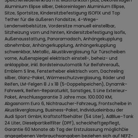
Speichenlederlenkrad mit Multifunktion plus, Dekoreinlagen
Aluminium Elipse silber, Dekoreinlagen Aluminium Ellipse,
Sitze, Sportsitze, Kindersitzbefestigung ISOFIX und Top
Tether für die äußeren Fondsitze, 4-Wege-
Lendenwirbelstütze, Vordersitze manuell einstellbar,
Sitzheizung vorn und hinten, Kindersitzbefestigung Isofix,
Außenausstattung, Panoramadach, Anhängekupplung
abnehmbar, Anhängerkupplung, Anhängerkupplung
schwenkbar, Metallic, Akustikverglasung für Türscheiben
vorne, Außenspiegel elektrisch einstell-, beheiz- und
anklappbar, inkl. Bordsteinautomatik für Beifahrerauß,
Emblem S line, Fensterheber elektrisch vorn, Dachreling
silber, Glanz-Paket, Wärmeschutzverglasung, Räder und
Reifen, LM-Felgen 8 J x 18 (5-Doppelspeichen), Dynamik-
Fahrwerk, Reifen-Reparaturkit, Sonstiges, S Line Exterieur-
Paket, Anschlussgarantie 3 Jahre max. 100.000 KM,
Abgasnorm Euro 6, Nichtraucher-Fahrzeug, Frontscheibe in
Akustikverglasung, Business-Paket, Individualeinbau der
Audi Sport GmbH, Kraftstoffbehälter (54 Liter), AdBlue-Tank
24 Liter, Dieselpartikelfilter (DPF), scheckheftgepflegt,
Garantie 60 Monate ab Tag der Erstzulassung möglichDie
angegebenen Verbrauchsangaben beziehen sich auf NEFZ-