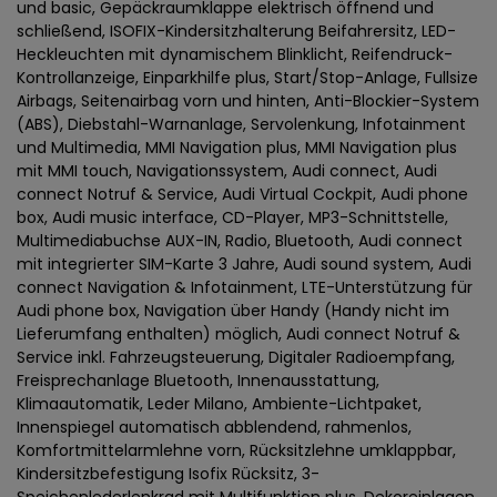
und basic, Gepäckraumklappe elektrisch öffnend und
schließend, ISOFIX-Kindersitzhalterung Beifahrersitz, LED-
Heckleuchten mit dynamischem Blinklicht, Reifendruck-
Kontrollanzeige, Einparkhilfe plus, Start/Stop-Anlage, Fullsize
Airbags, Seitenairbag vorn und hinten, Anti-Blockier-System
(ABS), Diebstahl-Warnanlage, Servolenkung, Infotainment
und Multimedia, MMI Navigation plus, MMI Navigation plus
mit MMI touch, Navigationssystem, Audi connect, Audi
connect Notruf & Service, Audi Virtual Cockpit, Audi phone
box, Audi music interface, CD-Player, MP3-Schnittstelle,
Multimediabuchse AUX-IN, Radio, Bluetooth, Audi connect
mit integrierter SIM-Karte 3 Jahre, Audi sound system, Audi
connect Navigation & Infotainment, LTE-Unterstützung für
Audi phone box, Navigation über Handy (Handy nicht im
Lieferumfang enthalten) möglich, Audi connect Notruf &
Service inkl. Fahrzeugsteuerung, Digitaler Radioempfang,
Freisprechanlage Bluetooth, Innenausstattung,
Klimaautomatik, Leder Milano, Ambiente-Lichtpaket,
Innenspiegel automatisch abblendend, rahmenlos,
Komfortmittelarmlehne vorn, Rücksitzlehne umklappbar,
Kindersitzbefestigung Isofix Rücksitz, 3-