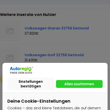
Weitere Inserate von Nutzer
Volkswagen Sharan 32756 Detmold
37.820€
Volkswagen Golf 32756 Detmold
21.430€
27.630€
Nachricht senden
Deine Cookie-Einstellungen
Cookies – das sind kleine Textdateien, die auf deinem